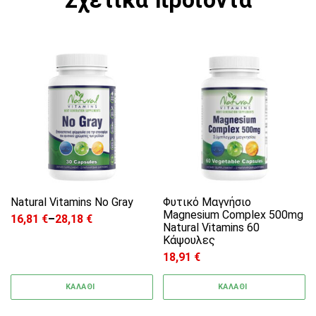
Σχετικά προϊόντα
Αυτό το προϊόν έχει πολλαπλές παραλλαγές. 
Natural Vitamins No Gray
Φυτικό Μαγνήσιο
Magnesium Complex 500mg
16,81
€
–
28,18
€
Price range: 16,81 € through 28,18 €
Natural Vitamins 60
Κάψουλες
18,91
€
ΚΑΛΑΘΙ
ΚΑΛΑΘΙ