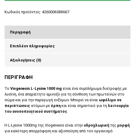
Κωδικός προϊόντος:
4260006588667
Περιγραφή
Επιπλέον πληροφορίες
Αξιολογήσεις (0)
ΠΕΡΙΓΡΑΦΗ
Το
Viogenesis L-Lysine 1000 mg
είναι ένα συμπλήρωμα διατροφής με
λυσίνη, ένα απαραίτητο αμινοξύ για τη σύνθεση των πρωτεϊνών στο
σώμα και για την παραγωγή ενζύμων. Μπορεί να είναι
ωφέλιμο σε
περιπτώσεις
ατόμων με
έρπη
και είναι σημαντικό για τη
λειτουργία
του ανοσοποιητικού συστήματος
.
Η L-Lysine 1000mg της Viogenesis είναι στην
υδροχλωρική
της
μορφή
για καλύτερη απορρόφηση και αξιοποίηση από τον οργανισμό.