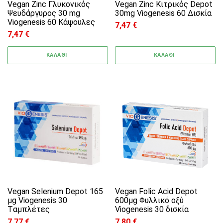
Vegan Zinc Γλυκονικός
Vegan Zinc Κιτρικός Depot
Ψευδάργυρος 30 mg
30mg Viogenesis 60 Δισκία
Viogenesis 60 Κάψουλες
7,47
€
7,47
€
ΚΑΛΑΘΙ
ΚΑΛΑΘΙ
Vegan Selenium Depot 165
Vegan Folic Acid Depot
μg Viogenesis 30
600μg Φυλλικό οξύ
Tαμπλέτες
Viogenesis 30 δισκία
7,77
€
7,80
€