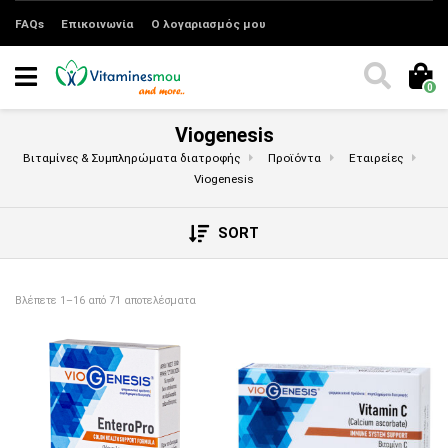
FAQs
Επικοινωνία
Ο λογαριασμός μου
0
Viogenesis
Βιταμίνες & Συμπληρώματα διατροφής
Προϊόντα
Εταιρείες
Viogenesis
SORT
Sorted by price: low to high
Βλέπετε 1–16 από 71 αποτελέσματα