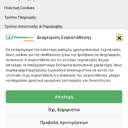
Πολιτική Cookies
Τρόποι Πληρωμής
Τρόποι Αποστολής & Παραλαβής
Πολιτική επιστροφών
Διαχείριση Συγκατάθεσης
Επικοινωνία
Για να παρέχουμε την καλύτερη εμπειρία, χρησιμοποιούμε τεχνολογίες
όπως cookies για την αποθήκευση ή/και την πρόσβαση σε πληροφορίες
E-SHOP
συσκευών. Η συγκατάθεση για τις εν λόγω τεχνολογίες θα μας
επιτρέψει να επεξεργαστούμε δεδομένα προσωπικού χαρακτήρα, όπως
Vitaminesmou.gr.
συμπεριφορά περιήγησης ή μοναδικά αναγνωριστικά σε αυτόν τον
Άγιος Δημήτριος T.K.17236
ιστότοπο. Η μη συγκατάθεση ή η ανάκληση της συγκατάθεσης, μπορεί
Αττική
να επηρεάσει αρνητικά ορισμένες λειτουργίες και δυνατότητες.
ΓΕΝΙΚΕΣ ΠΛΗΡΟΦΟΡΙΕΣ
Αποδοχή
info@vitaminesmou.gr
Όχι, Ευχαριστώ
Copyright ©2026
Vitaminesmou.gr
Προβολή προτιμήσεων