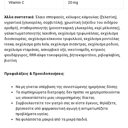
Vitamin C
20 mg
Άλλα συστατικά:
Έλαιο ιπποφαούς, κέλυφος κάψουλας (ζελατίνη),
υγραντικά (γλυκερόλη, σορβιτόλη), χρωστική (οξείδιο του σιδήρου
ερυθρό), σταθεροποιητής (μονοστεαρική γλυκερόλη, κερί μέλισσας),
γαλακτωματοποιητής λεκιθίνη, εκχύλισμα τριφωνέλλας, εκχύλισμα
διοσκουρέας, εκχύλισμα κόκκινου τριφυλλιού, εκχύλισμα ροντιόλας
rosea, εκχύλισμα gotu kola, εκχύλισμα σισάντρας, εκχύλισμα ροδιού,
εκχύλισμα νταμιάνας, ασκορβικό οξύ, νικοτιναμίδη, κιτρικός
ψευδάργυρος, RRR-άλφα τοκοφερόλη, βήτα-καροτένιο, ριβοφλαβίνη,
βιοτίνη
Προφυλάξεις & Προειδοποιήσεις
:
Να μη γίνεται υπέρβαση της συνιστώμενης ημερήσιας δόσης.
Τα συμπληρώματα διατροφής δεν πρέπει να χρησιμοποιούνται
ως υποκατάστατο μιας ισορροπημένης δίαιτας.
Συμβουλευτείτε τον γιατρό σας αν είστε έγκυος, θηλάζετε,
βρίσκεστε υπό φαρμακευτική αγωγή ή αντιμετωπίζετε
προβλήματα υγείας.
Να φυλάσσεται μακριά από τα μικρά παιδιά.