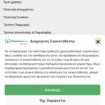
Όροι χρήσης
Πολιτική Απορρήτου
Πολιτική Cookies
Τρόποι Πληρωμής
Τρόποι Αποστολής & Παραλαβής
Πολιτική επιστροφών
Διαχείριση Συγκατάθεσης
Επικοινωνία
Για να παρέχουμε την καλύτερη εμπειρία, χρησιμοποιούμε τεχνολογίες
όπως cookies για την αποθήκευση ή/και την πρόσβαση σε πληροφορίες
E-SHOP
συσκευών. Η συγκατάθεση για τις εν λόγω τεχνολογίες θα μας
επιτρέψει να επεξεργαστούμε δεδομένα προσωπικού χαρακτήρα, όπως
Vitaminesmou.gr.
συμπεριφορά περιήγησης ή μοναδικά αναγνωριστικά σε αυτόν τον
Άγιος Δημήτριος T.K.17236
ιστότοπο. Η μη συγκατάθεση ή η ανάκληση της συγκατάθεσης, μπορεί
Αττική
να επηρεάσει αρνητικά ορισμένες λειτουργίες και δυνατότητες.
ΓΕΝΙΚΕΣ ΠΛΗΡΟΦΟΡΙΕΣ
Αποδοχή
info@vitaminesmou.gr
Όχι, Ευχαριστώ