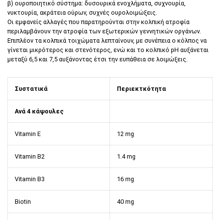
β) ουροποιητικό σύστημα: δυσουρικά ενοχλήματα, συχνουρία,
νυκτουρία, ακράτεια ούρων, συχνές ουρολοιμώξεις.
Οι εμφανείς αλλαγές που παρατηρούνται στην κολπική ατροφία
περιλαμβάνουν την ατροφία των εξωτερικών γεννητικών οργάνων.
Επιπλέον τα κολπικά τοιχώματα λεπταίνουν, με συνέπεια ο κόλπος να
γίνεται μικρότερος και στενότερος, ενώ και το κολπικό pH αυξάνεται
μεταξύ 6,5 και 7,5 αυξάνοντας έτσι την ευπάθεια σε λοιμώξεις.
Συστατικά
Περιεκτκότητα
Ανά 4 κάψουλες
Vitamin E
12 mg
Vitamin B2
1.4 mg
Vitamin B3
16 mg
Biotin
40 mg