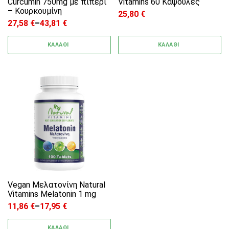
Curcumin 750mg με πιπέρι
Vitamins 60 Κάψουλες
– Κουρκουμίνη
25,80
€
27,58
€
–
43,81
€
Price range: 27,58 € through 43,81 €
ΚΑΛΑΘΙ
ΚΑΛΑΘΙ
Αυτό το προϊόν έχει πολλαπλές παραλλαγές. 
Vegan Μελατονίνη Natural
Vitamins Melatonin 1 mg
11,86
€
–
17,95
€
Price range: 11,86 € through 17,95 €
ΚΑΛΑΘΙ