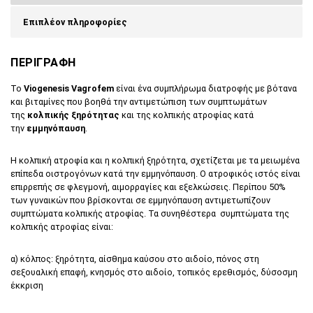
Επιπλέον πληροφορίες
ΠΕΡΙΓΡΑΦΗ
Το
Viogenesis Vagrofem
είναι ένα συμπλήρωμα διατροφής με βότανα
και βιταμίνες που βοηθά την αντιμετώπιση των συμπτωμάτων
της
κολπικής ξηρότητας
και της κολπικής ατροφίας κατά
την
εμμηνόπαυση
.
Η κολπική ατροφία και η κολπική ξηρότητα, σχετίζεται με τα μειωμένα
επίπεδα οιστρογόνων κατά την εμμηνόπαυση. Ο ατροφικός ιστός είναι
επιρρεπής σε φλεγμονή, αιμορραγίες και εξελκώσεις. Περίπου 50%
των γυναικών που βρίσκονται σε εμμηνόπαυση αντιμετωπίζουν
συμπτώματα κολπικής ατροφίας. Τα συνηθέστερα συμπτώματα της
κολπικής ατροφίας είναι:
α) κόλπος: ξηρότητα, αίσθημα καύσου στο αιδοίο, πόνος στη
σεξουαλική επαφή, κνησμός στο αιδοίο, τοπικός ερεθισμός, δύσοσμη
έκκριση