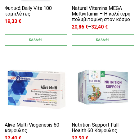
Φυτικά Daily Vits 100
Natural Vitamins MEGA
ταμπλέτες
Multivitamin – Η καλύτερη
πολυβιταμίνη στον κόσμο
19,33
€
20,86
€
–
32,40
€
Price range: 20,86 € through
ΚΑΛΑΘΙ
ΚΑΛΑΘΙ
Alive Multi Viogenesis 60
Nutrition Support Full
κάψουλες
Health 60 Κάψουλες
22,40
€
22,50
€