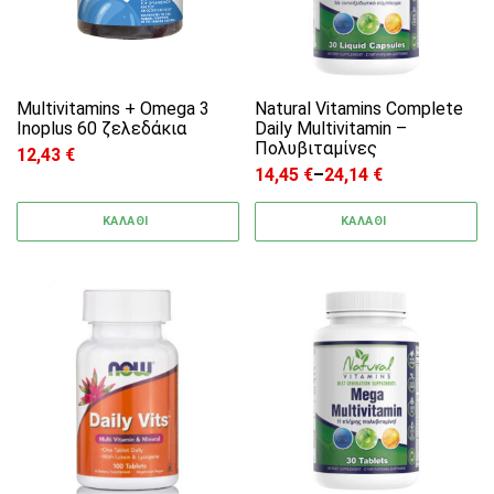
Multivitamins + Omega 3
Natural Vitamins Complete
Inoplus 60 ζελεδάκια
Daily Multivitamin –
Πολυβιταμίνες
12,43
€
14,45
€
–
24,14
€
Price range: 14,45 € through
ΚΑΛΑΘΙ
ΚΑΛΑΘΙ
Αυτό το προϊόν έχει π