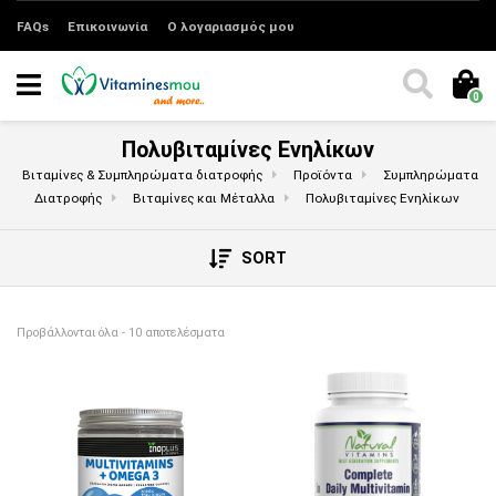
FAQs
Επικοινωνία
Ο λογαριασμός μου
0
Πολυβιταμίνες Ενηλίκων
Βιταμίνες & Συμπληρώματα διατροφής
Προϊόντα
Συμπληρώματα
Διατροφής
Βιταμίνες και Μέταλλα
Πολυβιταμίνες Ενηλίκων
SORT
Sorted by price: low to high
Προβάλλονται όλα - 10 αποτελέσματα
Αυτό το προϊόν έχει π