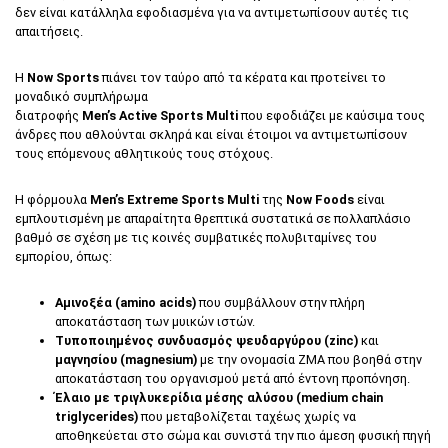
δεν είναι κατάλληλα εφοδιασμένα για να αντιμετωπίσουν αυτές τις
απαιτήσεις.
Η
Now Sports
πιάνει τον ταύρο από τα κέρατα και προτείνει το
μοναδικό συμπλήρωμα
διατροφής
Men’s Active Sports Multi
που εφοδιάζει με καύσιμα τους
άνδρες που αθλούνται σκληρά και είναι έτοιμοι να αντιμετωπίσουν
τους επόμενους αθλητικούς τους στόχους.
H φόρμουλα
Men’s Extreme Sports Multi
της
Now Foods
είναι
εμπλουτισμένη με απαραίτητα θρεπτικά συστατικά σε πολλαπλάσιο
βαθμό σε σχέση με τις κοινές συμβατικές πολυβιταμίνες του
εμπορίου, όπως:
Αμινοξέα (amino acids)
που συμβάλλουν στην πλήρη
αποκατάσταση των μυικών ιστών.
Τυποποιημένος συνδυασμός ψευδαργύρου (zinc)
και
μαγνησίου (magnesium)
με την ονομασία ΖΜΑ που βοηθά στην
αποκατάσταση του οργανισμού μετά από έντονη προπόνηση.
Έλαιο με τριγλυκερίδια μέσης αλύσου (medium chain
triglycerides)
που μεταβολίζεται ταχέως χωρίς να
αποθηκεύεται στο σώμα και συνιστά την πιο άμεση φυσική πηγή