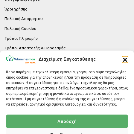
Όροι χρήσης
Πολιτική Απορρήτου
Πολιτική Cookies
Τρόποι Πληρωμής
Τρόποι Αποστολής & Παραλαβής
Πολιτική επιστροφών
Διαχείριση Συγκατάθεσης
Επικοινωνία
Για να παρέχουμε την καλύτερη εμπειρία, χρησιμοποιούμε τεχνολογίες
όπως cookies για την αποθήκευση ή/και την πρόσβαση σε πληροφορίες
E-SHOP
συσκευών. Η συγκατάθεση για τις εν λόγω τεχνολογίες θα μας
επιτρέψει να επεξεργαστούμε δεδομένα προσωπικού χαρακτήρα, όπως
Vitaminesmou.gr.
συμπεριφορά περιήγησης ή μοναδικά αναγνωριστικά σε αυτόν τον
Άγιος Δημήτριος T.K.17236
ιστότοπο. Η μη συγκατάθεση ή η ανάκληση της συγκατάθεσης, μπορεί
Αττική
να επηρεάσει αρνητικά ορισμένες λειτουργίες και δυνατότητες.
ΓΕΝΙΚΕΣ ΠΛΗΡΟΦΟΡΙΕΣ
Αποδοχή
info@vitaminesmou.gr