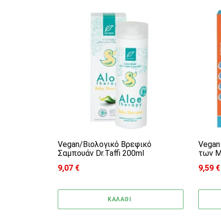
Vegan/Βιολογικό Βρεφικό
Vegan
Σαμπουάν Dr.Taffi 200ml
των Μ
9,07
€
9,59
€
ΚΑΛΑΘΙ