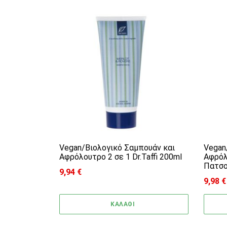
Vegan/Βιολογικό Σαμπουάν και
Vegan
Αφρόλουτρο 2 σε 1 Dr.Taffi 200ml
Αφρόλ
Πατσου
9,94
€
9,98
€
ΚΑΛΑΘΙ