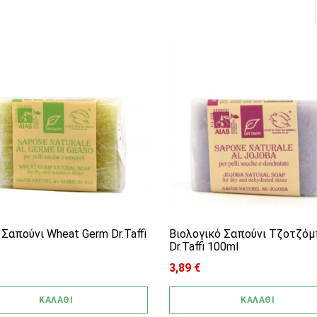
high
Σαπούνι Wheat Germ Dr.Taffi
Βιολογικό Σαπούνι Τζοτζό
Dr.Taffi 100ml
3,89
€
ΚΑΛΑΘΙ
ΚΑΛΑΘΙ