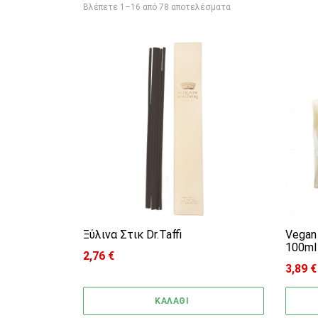
Sorted by price: low to 
Βλέπετε 1–16 από 78 αποτελέσματα
Ξύλινα Στικ Dr.Taffi
Vegan 
100ml
2,76
€
3,89
€
ΚΑΛΑΘΙ