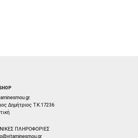
SHOP
taminesmou.gr.
ιος Δημήτριος T.K.17236
τική
ΝΙΚΕΣ ΠΛΗΡΟΦΟΡΙΕΣ
fo@vitaminesmou.gr