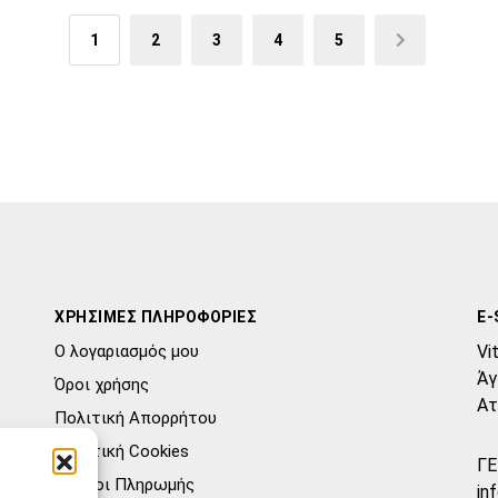
1
2
3
4
5
→
ΧΡΗΣΙΜΕΣ ΠΛΗΡΟΦΟΡΙΕΣ
E-
Ο λογαριασμός μου
Vi
Άγ
Όροι χρήσης
Ατ
Πολιτική Απορρήτου
Πολιτική Cookies
ΓΕ
Τρόποι Πληρωμής
in