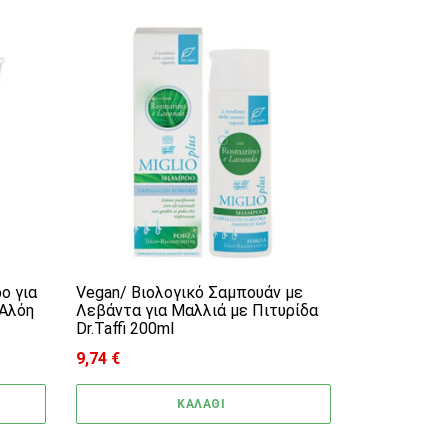
ο για
Vegan/ Βιολογικό Σαμπουάν με
 Αλόη
Λεβάντα για Μαλλιά με Πιτυρίδα
Dr.Taffi 200ml
9,74
€
ΚΑΛΑΘΙ