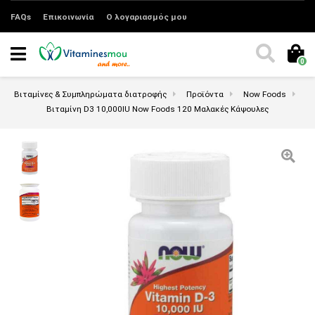
FAQs
Επικοινωνία
Ο λογαριασμός μου
0
Βιταμίνες & Συμπληρώματα διατροφής
Προϊόντα
Now Foods
Βιταμίνη D3 10,000IU Now Foods 120 Mαλακές Kάψουλες