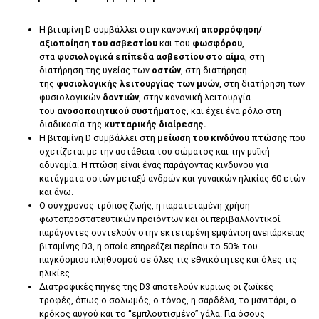
Η βιταμίνη D συμβάλλει στην κανονική
απορρόφηση/
αξιοποίηση του ασβεστίου
και του
φωσφόρου
,
στα
φυσιολογικά επίπεδα ασβεστίου στο αίμα
, στη
διατήρηση της υγείας των
οστών
, στη διατήρηση
της
φυσιολογικής λειτουργίας των μυών
, στη διατήρηση των
φυσιολογικών
δοντιών
, στην κανονική λειτουργία
του
ανοσοποιητικού συστήματος
, και έχει ένα ρόλο στη
διαδικασία της
κυτταρικής διαίρεσης.
Η βιταμίνη D συμβάλλει στη
μείωση του κινδύνου πτώσης
που
σχετίζεται με την αστάθεια του σώματος και την μυϊκή
αδυναμία. Η πτώση είναι ένας παράγοντας κινδύνου για
κατάγματα οστών μεταξύ ανδρών και γυναικών ηλικίας 60 ετών
και άνω.
Ο σύγχρονος τρόπος ζωής, η παρατεταμένη χρήση
φωτοπροστατευτικών προϊόντων και οι περιβαλλοντικοί
παράγοντες συντελούν στην εκτεταμέν
η εμφάνιση ανεπάρκειας
βιταμίνης D3, η οποία επηρεάζει περίπου το 50% του
παγκόσμιου πληθυσμού σε όλες τις εθνικότητες και όλες τις
ηλικίες.
Διατροφικές πηγές της D3 αποτελούν κυρίως οι ζωϊκές
τροφές, όπως o σολωμός, ο τόνος, η σαρδέλα, το μανιτάρι, ο
κρόκος αυγού και το “εμπλουτισμένο” γάλα. Για όσους