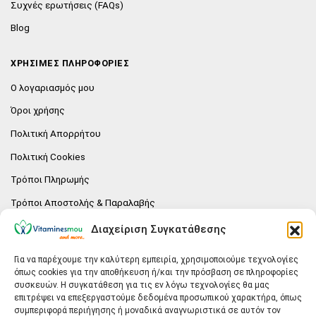
Συχνές ερωτήσεις (FAQs)
Blog
ΧΡΗΣΙΜΕΣ ΠΛΗΡΟΦΟΡΙΕΣ
Ο λογαριασμός μου
Όροι χρήσης
Πολιτική Απορρήτου
Πολιτική Cookies
Τρόποι Πληρωμής
Τρόποι Αποστολής & Παραλαβής
Πολιτική επιστροφών
Διαχείριση Συγκατάθεσης
Επικοινωνία
Για να παρέχουμε την καλύτερη εμπειρία, χρησιμοποιούμε τεχνολογίες
όπως cookies για την αποθήκευση ή/και την πρόσβαση σε πληροφορίες
E-SHOP
συσκευών. Η συγκατάθεση για τις εν λόγω τεχνολογίες θα μας
επιτρέψει να επεξεργαστούμε δεδομένα προσωπικού χαρακτήρα, όπως
Vitaminesmou.gr.
συμπεριφορά περιήγησης ή μοναδικά αναγνωριστικά σε αυτόν τον