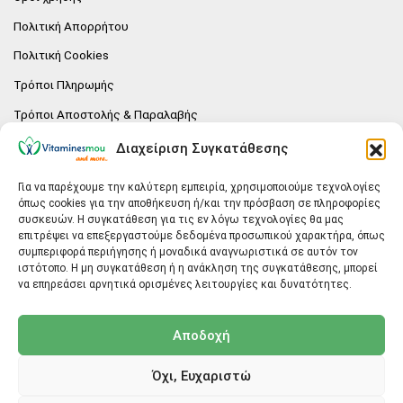
Πολιτική Απορρήτου
Πολιτική Cookies
Τρόποι Πληρωμής
Τρόποι Αποστολής & Παραλαβής
Πολιτική επιστροφών
Διαχείριση Συγκατάθεσης
Επικοινωνία
Για να παρέχουμε την καλύτερη εμπειρία, χρησιμοποιούμε τεχνολογίες
όπως cookies για την αποθήκευση ή/και την πρόσβαση σε πληροφορίες
E-SHOP
συσκευών. Η συγκατάθεση για τις εν λόγω τεχνολογίες θα μας
επιτρέψει να επεξεργαστούμε δεδομένα προσωπικού χαρακτήρα, όπως
Vitaminesmou.gr.
συμπεριφορά περιήγησης ή μοναδικά αναγνωριστικά σε αυτόν τον
Άγιος Δημήτριος T.K.17236
ιστότοπο. Η μη συγκατάθεση ή η ανάκληση της συγκατάθεσης, μπορεί
Αττική
να επηρεάσει αρνητικά ορισμένες λειτουργίες και δυνατότητες.
ΓΕΝΙΚΕΣ ΠΛΗΡΟΦΟΡΙΕΣ
Αποδοχή
info@vitaminesmou.gr
Όχι, Ευχαριστώ