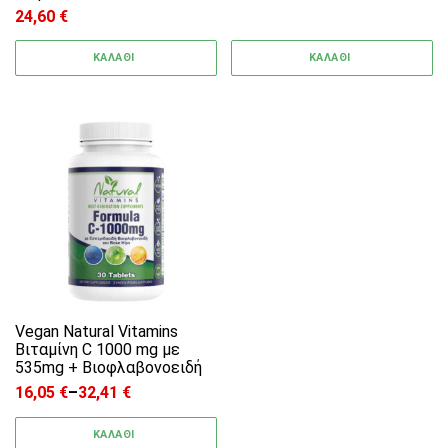
24,60
€
ΚΑΛΑΘΙ
ΚΑΛΑΘΙ
Αυτό το προϊόν έχει πολλαπλές παραλλαγές. 
Vegan Natural Vitamins
Βιταμίνη C 1000 mg με
535mg + Bιοφλαβονοειδή
16,05
€
–
32,41
€
Price range: 16,05 € through 32,41 €
ΚΑΛΑΘΙ