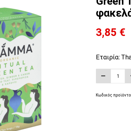
Green 
φακελ
3,85
€
Εταιρία:
Th
Βιολογικό 
Κωδικός προϊόντο