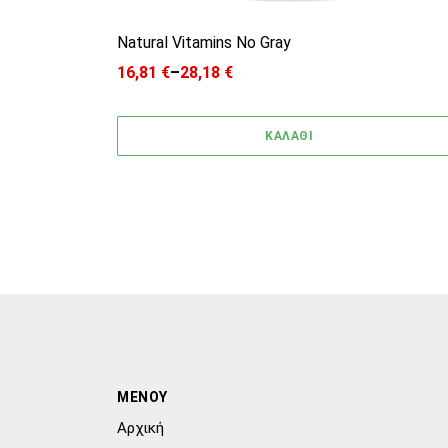
Natural Vitamins No Gray
16,81
€
–
28,18
€
Price range: 16,81 € through 28,18 €
ΚΑΛΑΘΙ
ΜΕΝΟΥ
Αρχική