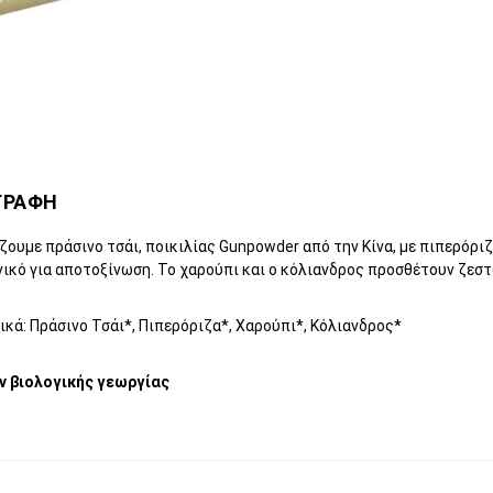
ΓΡΑΦΗ
ουμε πράσινο τσάι, ποικιλίας Gunpowder από την Κίνα, με πιπερόρι
νικό για αποτοξίνωση. Το χαρούπι και ο κόλιανδρος προσθέτουν ζεστ
κά: Πράσινο Τσάι*, Πιπερόριζα*, Χαρούπι*, Κόλιανδρος*
ν βιολογικής γεωργίας