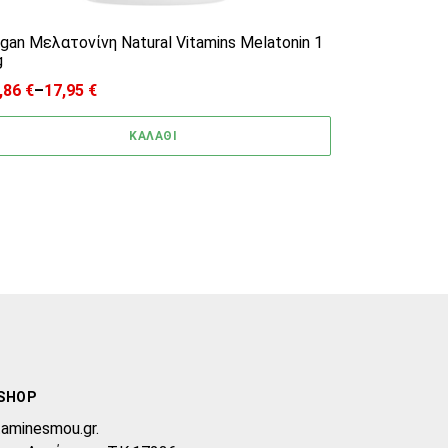
gan Μελατονίνη Natural Vitamins Melatonin 1
g
,86
€
–
17,95
€
ice range: 11,86 € through 17,95 €
ΚΑΛΑΘΙ
SHOP
taminesmou.gr.