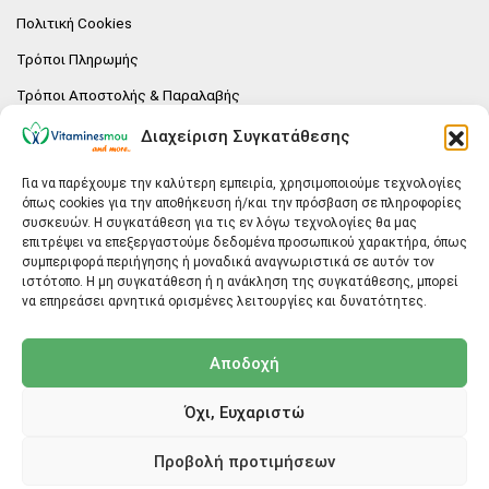
Πολιτική Cookies
Τρόποι Πληρωμής
Τρόποι Αποστολής & Παραλαβής
Πολιτική επιστροφών
Διαχείριση Συγκατάθεσης
Επικοινωνία
Για να παρέχουμε την καλύτερη εμπειρία, χρησιμοποιούμε τεχνολογίες
όπως cookies για την αποθήκευση ή/και την πρόσβαση σε πληροφορίες
E-SHOP
συσκευών. Η συγκατάθεση για τις εν λόγω τεχνολογίες θα μας
επιτρέψει να επεξεργαστούμε δεδομένα προσωπικού χαρακτήρα, όπως
Vitaminesmou.gr.
συμπεριφορά περιήγησης ή μοναδικά αναγνωριστικά σε αυτόν τον
Άγιος Δημήτριος T.K.17236
ιστότοπο. Η μη συγκατάθεση ή η ανάκληση της συγκατάθεσης, μπορεί
Αττική
να επηρεάσει αρνητικά ορισμένες λειτουργίες και δυνατότητες.
ΓΕΝΙΚΕΣ ΠΛΗΡΟΦΟΡΙΕΣ
Αποδοχή
info@vitaminesmou.gr
Όχι, Ευχαριστώ
Copyright ©2026
Vitaminesmou.gr
Προβολή προτιμήσεων