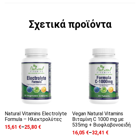
Σχετικά προϊόντα
Αυτό το προϊόν έχει πολλαπλές παραλλαγές. 
Αυτό το προϊόν έχει π
Natural Vitamins Electrolyte
Vegan Natural Vitamins
Formula – Ηλεκτρολύτες
Βιταμίνη C 1000 mg με
535mg + Bιοφλαβονοειδή
15,61
€
–
25,80
€
Price range: 15,61 € through 25,80 €
16,05
€
–
32,41
€
Price range: 16,05 € through