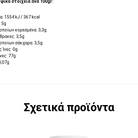
φικά στοιχεία ανά 100gr:
α: 1554 kJ / 367 kcal
 5g
οποίων κορεσμένα: 3,3g
θρακες: 3,5g
οποίων σάκχαρα: 3,5g
 Ίνες: 0g
νες: 77g
0,07g
Σχετικά προϊόντα
Αυτό το προϊόν έχει πολλαπλές παραλλ