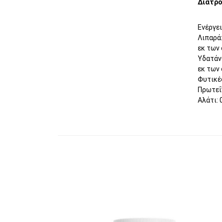
Διατρο
Ενέργει
Λιπαρά:
εκ των 
Υδατάν
εκ των 
Φυτικές
Πρωτεΐ
Αλάτι: 