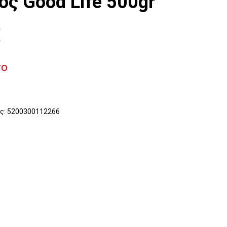
ος Good Life 500gr
€
νο
ς:
5200300112266