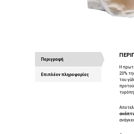
ΠΕΡΙ
Περιγραφή
Η πρωτ
20% της
Επιπλέον πληροφορίες
του γά
προτού 
τυρόπηγ
Αποτελ
ανάπτ
ανάγκες