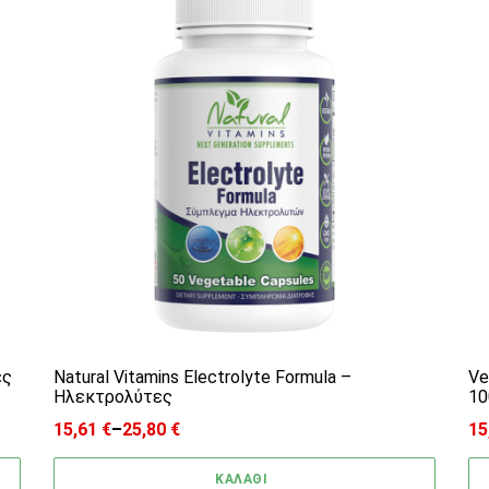
ες
Natural Vitamins Electrolyte Formula –
Ve
Ηλεκτρολύτες
10
15,61
€
–
25,80
€
15
Price range: 15,61 € through 25,80 €
ΚΑΛΑΘΙ