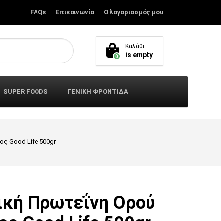
FAQs
Επικοινωνία
Ο λογαριασμός μου
Καλάθι
is empty
0
SUPER FOODS
ΓΕΝΙΚΗ ΦΡΟΝΤΙΔΑ
ος Good Life 500gr
ική Πρωτεΐνη Ορού