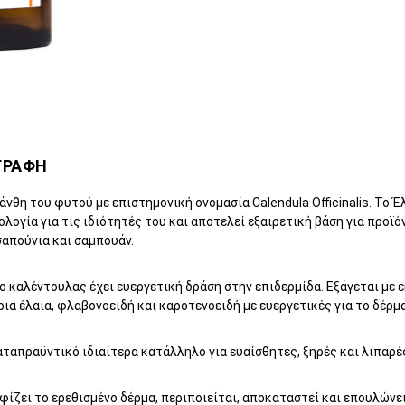
ΓΡΑΦΗ
άνθη του φυτού με επιστημονική ονομασία Calendula Officinalis. Το 
λογία για τις ιδιότητές του και αποτελεί εξαιρετική βάση για προϊ
σαπούνια και σαμπουάν.
ο καλέντουλας έχει ευεργετική δράση στην επιδερμίδα. Εξάγεται με 
ρια έλαια, φλαβονοειδή και καροτενοειδή με ευεργετικές για το δέρμ
αταπραϋντικό ιδιαίτερα κατάλληλο για ευαίσθητες, ξηρές και λιπαρές ε
φίζει το ερεθισμένο δέρμα, περιποιείται, αποκαταστεί και επουλών