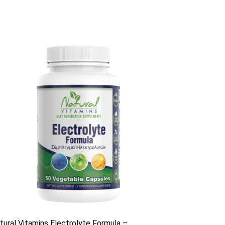
αγές. Οι επιλογές μπορούν να επιλεγούν σ
υτό το προϊόν έχει πολλαπλές παραλλαγές. 
tural Vitamins Electrolyte Formula –