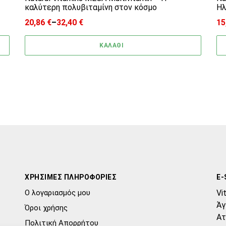
καλύτερη πολυβιταμίνη στον κόσμο
Ηλ
20,86
€
–
32,40
€
15
Price range: 20,86 € through 32,40 €
Pr
ΚΑΛΑΘΙ
ΧΡΗΣΙΜΕΣ ΠΛΗΡΟΦΟΡΙΕΣ
E-
Ο λογαριασμός μου
Vi
Άγ
Όροι χρήσης
Ατ
Πολιτική Απορρήτου