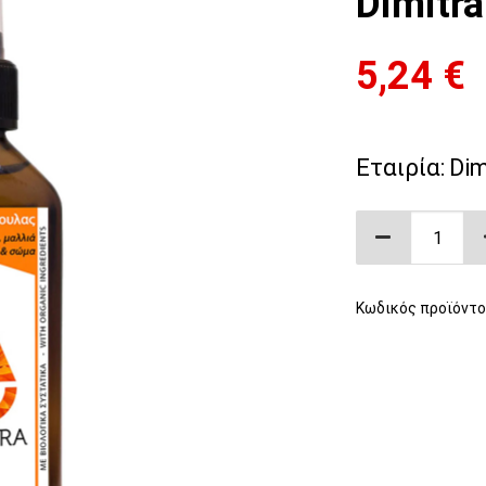
Dimitr
5,24
€
Εταιρία:
Dim
Vegan Έλαι
Κωδικός προϊόντο