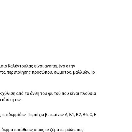
Έλαιο Καλέντουλας είναι αγαπημένο στην
όντα περιποίησης προσώπου, σώματος, μαλλιών, lip
εκχύλιση από τα άνθη του φυτού που είναι πλούσια
α ιδιότητες.
πιδερμίδες. Περιέχει βιταμίνες Α, Β1, Β2, Β6, C, E.
ει δερματοπάθειες όπως εκζέματα, μώλωπες,