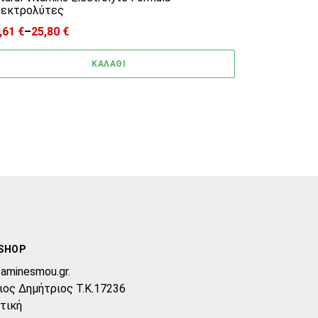
εκτρολύτες
,61
€
–
25,80
€
ice range: 15,61 € through 25,80 €
ΚΑΛΑΘΙ
SHOP
taminesmou.gr.
ιος Δημήτριος T.K.17236
τική