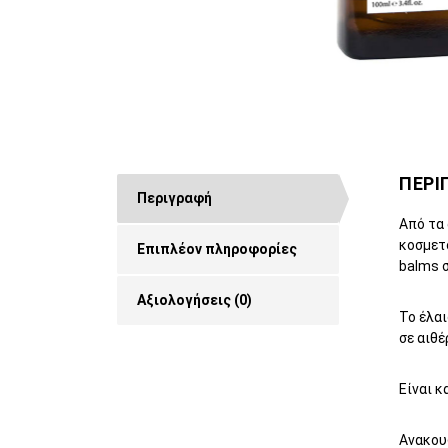
ΠΕΡΙ
Περιγραφή
Από τα 
κοσμετο
Επιπλέον πληροφορίες
balms 
Αξιολογήσεις (0)
Το έλαι
σε αιθέ
Είναι κ
Ανακου