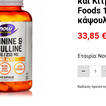
και Κι
Foods 
κάψου
33,85
Εταιρία:
No
Φυτική Αργ
Κωδικός προϊόντο