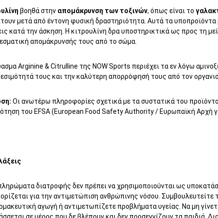
ουλίνη
βοηθά στην
απομάκρυνση των τοξινών
, όπως είναι το
γαλακτ
τουν μετά από έντονη φυσική δραστηριότητα. Αυτά τα υποπροϊόντα 
εις κατά την άσκηση. Η κιτρουλίνη δρα υποστηρικτικά ως προς τη μ
εσματική απομάκρυνσής τους από το σώμα.
ασμα Arginine & Citrulline της NOW Sports περιέχει τα εν λόγω αμινο
θεσιμότητά τους και την καλύτερη απορρόφησή τους από τον οργανισ
ση:
Οι ανωτέρω πληροφορίες σχετικά με τα συστατικά του προϊόντο
ότηση του EFSA (European Food Safety Authority / Ευρωπαϊκή Αρχή 
λάξεις
πληρώματα διατροφής δεν πρέπει να χρησιμοποιούνται ως υποκατάστ
ορίζεται για την αντιμετώπιση ανθρώπινης νόσου. Συμβουλευτείτε το
ρμακευτική αγωγή ή αντιμετωπίζετε προβλήματα υγείας. Να μη γίνετ
σσεται σε μέρος που δε βλέπουν και δεν προσεγγίζουν τα παιδιά. Δι