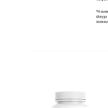
*Η συσ
έλεγχο 
συσκευα