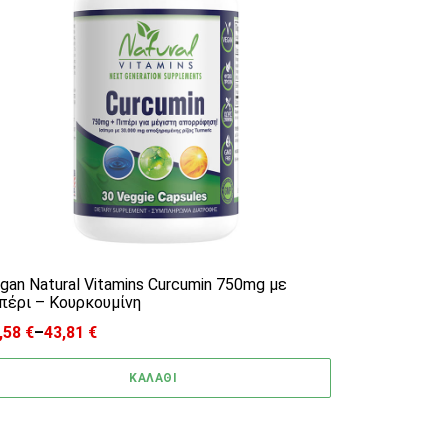
gan Natural Vitamins Curcumin 750mg με
πέρι – Κουρκουμίνη
,58
€
–
43,81
€
ice range: 27,58 € through 43,81 €
ΚΑΛΑΘΙ