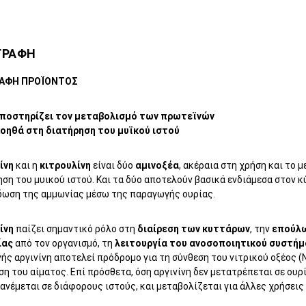
ΓΡΑΦΗ
ΡΑΦΗ ΠΡΟΪΟΝΤΟΣ
ποστηρίζει τον μεταβολισμό των πρωτεϊνών
οηθά στη διατήρηση του μυϊκού ιστού
ίνη
και η
κιτρουλίνη
είναι δύο
αμινοξέα
, ακέραια στη χρήση και το
ση του μυικού ιστού. Και τα δύο αποτελούν βασικά ενδιάμεσα στον 
δωση της αμμωνίας μέσω της παραγωγής ουρίας.
ίνη
παίζει σημαντικό ρόλο στη
διαίρεση των κυττάρων
, την
επούλω
ίας
από τον οργανισμό, τη
λειτουργία του ανοσοποιητικού συστή
ής αργινίνη αποτελεί πρόδρομο για τη σύνθεση του νιτρικού οξέος (
ση του αίματος. Επί πρόσθετα, όση αργινίνη δεν μετατρέπεται σε ουρ
ανέμεται σε διάφορους ιστούς, και μεταβολίζεται για άλλες χρήσει