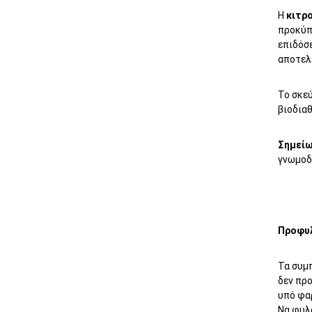
Η
κιτρ
προκύπ
επιδόσ
αποτελ
Το σκεύ
βιοδια
Σημείω
γνωμοδ
Προφυ
Τα συμ
δεν προ
υπό φα
Να φυλά