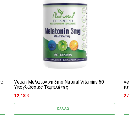
ες
Vegan Μελατονίνη 3mg Natural Vitamins 50
Ve
Υπογλώσσιες Ταμπλέτες
πι
12,18
€
27
Pr
ΚΑΛΑΘΙ