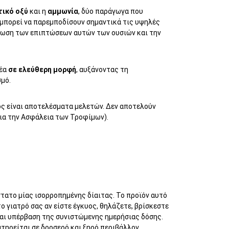
ικό οξύ
και η
αμμωνία
, δύο παράγωγα που
μπορεί να παρεμποδίσουν σημαντικά τις υψηλές
είωση των επιπτώσεων αυτών των ουσιών και την
ξέα
σε ελεύθερη μορφή
, αυξάνοντας τη
μό.
ς είναι αποτελέσματα μελετών. Δεν αποτελούν
για την Ασφάλεια των Τροφίμων).
ατο μίας ισορροπημένης δίαιτας. Το προϊόν αυτό
 γιατρό σας αν είστε έγκυος, θηλάζετε, βρίσκεστε
αι υπέρβαση της συνιστώμενης ημερήσιας δόσης.
ατηρείται σε δροσερό και ξηρό περιβάλλον.