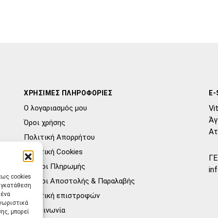
ΧΡΗΣΙΜΕΣ ΠΛΗΡΟΦΟΡΙΕΣ
E-
Ο λογαριασμός μου
Vi
Άγ
Όροι χρήσης
Ατ
Πολιτική Απορρήτου
Πολιτική Cookies
ΓΕ
Τρόποι Πληρωμής
in
πως cookies
Τρόποι Αποστολής & Παραλαβής
συγκατάθεση
μένα
Πολιτική επιστροφών
γνωριστικά
Επικοινωνία
ης, μπορεί