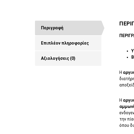
ΠΕΡΙ
Περιγραφή
ΠΕΡΙΓ
Επιπλέον πληροφορίες
Υ
Β
Αξιολογήσεις (0)
Η
αργιν
διατήρη
αποξεί
Η
αργιν
αμμων
ενδογεν
την πίε
όπου δι