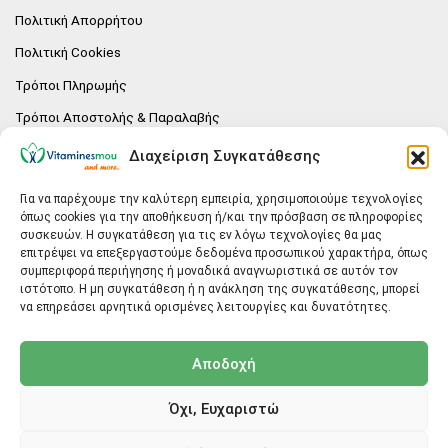
Πολιτική Απορρήτου
Πολιτική Cookies
Τρόποι Πληρωμής
Τρόποι Αποστολής & Παραλαβής
Πολιτική επιστροφών
Διαχείριση Συγκατάθεσης
Επικοινωνία
Για να παρέχουμε την καλύτερη εμπειρία, χρησιμοποιούμε τεχνολογίες
όπως cookies για την αποθήκευση ή/και την πρόσβαση σε πληροφορίες
E-SHOP
συσκευών. Η συγκατάθεση για τις εν λόγω τεχνολογίες θα μας
επιτρέψει να επεξεργαστούμε δεδομένα προσωπικού χαρακτήρα, όπως
Vitaminesmou.gr.
συμπεριφορά περιήγησης ή μοναδικά αναγνωριστικά σε αυτόν τον
Άγιος Δημήτριος T.K.17236
ιστότοπο. Η μη συγκατάθεση ή η ανάκληση της συγκατάθεσης, μπορεί
Αττική
να επηρεάσει αρνητικά ορισμένες λειτουργίες και δυνατότητες.
ΓΕΝΙΚΕΣ ΠΛΗΡΟΦΟΡΙΕΣ
Αποδοχή
info@vitaminesmou.gr
Όχι, Ευχαριστώ
Copyright ©2026
Vitaminesmou.gr