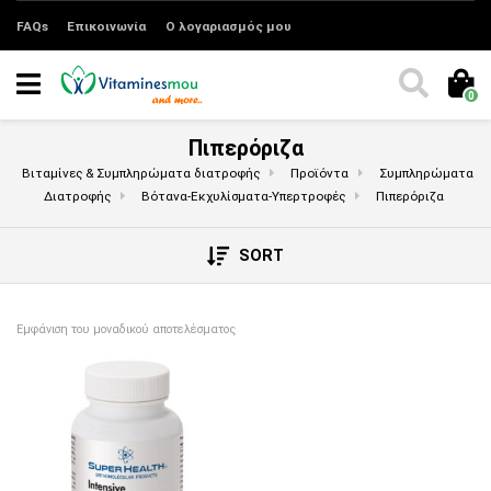
FAQs
Επικοινωνία
Ο λογαριασμός μου
0
Πιπερόριζα
Βιταμίνες & Συμπληρώματα διατροφής
Προϊόντα
Συμπληρώματα
Διατροφής
Βότανα-Εκχυλίσματα-Υπερτροφές
Πιπερόριζα
SORT
Εμφάνιση του μοναδικού αποτελέσματος