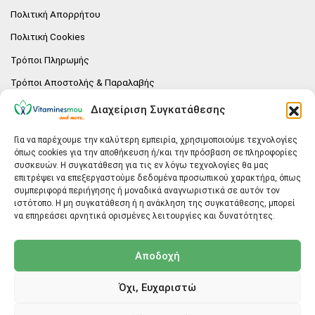
Πολιτική Απορρήτου
Πολιτική Cookies
Τρόποι Πληρωμής
Τρόποι Αποστολής & Παραλαβής
Πολιτική επιστροφών
Διαχείριση Συγκατάθεσης
Επικοινωνία
Για να παρέχουμε την καλύτερη εμπειρία, χρησιμοποιούμε τεχνολογίες
όπως cookies για την αποθήκευση ή/και την πρόσβαση σε πληροφορίες
E-SHOP
συσκευών. Η συγκατάθεση για τις εν λόγω τεχνολογίες θα μας
επιτρέψει να επεξεργαστούμε δεδομένα προσωπικού χαρακτήρα, όπως
Vitaminesmou.gr.
συμπεριφορά περιήγησης ή μοναδικά αναγνωριστικά σε αυτόν τον
Άγιος Δημήτριος T.K.17236
ιστότοπο. Η μη συγκατάθεση ή η ανάκληση της συγκατάθεσης, μπορεί
Αττική
να επηρεάσει αρνητικά ορισμένες λειτουργίες και δυνατότητες.
ΓΕΝΙΚΕΣ ΠΛΗΡΟΦΟΡΙΕΣ
Αποδοχή
info@vitaminesmou.gr
Όχι, Ευχαριστώ
Copyright ©2026
Vitaminesmou.gr