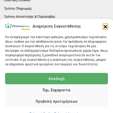
Πολιτική Cookies
Τρόποι Πληρωμής
Τρόποι Αποστολής & Παραλαβής
Πολιτική επιστροφών
Διαχείριση Συγκατάθεσης
Επικοινωνία
Για να παρέχουμε την καλύτερη εμπειρία, χρησιμοποιούμε τεχνολογίες
όπως cookies για την αποθήκευση ή/και την πρόσβαση σε πληροφορίες
E-SHOP
συσκευών. Η συγκατάθεση για τις εν λόγω τεχνολογίες θα μας
επιτρέψει να επεξεργαστούμε δεδομένα προσωπικού χαρακτήρα, όπως
Vitaminesmou.gr.
συμπεριφορά περιήγησης ή μοναδικά αναγνωριστικά σε αυτόν τον
Άγιος Δημήτριος T.K.17236
ιστότοπο. Η μη συγκατάθεση ή η ανάκληση της συγκατάθεσης, μπορεί
Αττική
να επηρεάσει αρνητικά ορισμένες λειτουργίες και δυνατότητες.
ΓΕΝΙΚΕΣ ΠΛΗΡΟΦΟΡΙΕΣ
Αποδοχή
info@vitaminesmou.gr
Όχι, Ευχαριστώ
Copyright ©2026
Vitaminesmou.gr
Προβολή προτιμήσεων