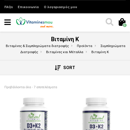
FAQs
Επικοινωνία
Ο λογαριασμός μου
0
Βιταμίνη K
Βιταμίνες & Συμπληρώματα διατροφής
Προϊόντα
Συμπληρώματα
Διατροφής
Βιταμίνες και Μέταλλα
Βιταμίνη K
SORT
Sorted by price: low to high
Προβάλλονται όλα - 7 αποτελέσματα
Αυτό το προϊόν έχει πολλαπλές παραλλαγές. 
Αυτό το προϊόν έχει π