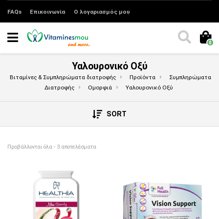
FAQs
Επικοινωνία
Ο λογαριασμός μου
0
Υαλουρονικό Οξύ
Βιταμίνες & Συμπληρώματα διατροφής
Προϊόντα
Συμπληρώματα
Διατροφής
Ομορφιά
Υαλουρονικό Οξύ
SORT
Sorted by price: low to high
Προβάλλονται όλα - 3 αποτελέσματα