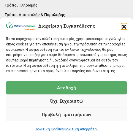
Τρόποι Πληρωμής
Τρόποι Αποστολής & Παραλαβής
Πολιτική επιστροφών
Διαχείριση Συγκατάθεσης
Επικοινωνία
Για να παρέχουμε την καλύτερη εμπειρία, χρησιμοποιούμε τεχνολογίες
όπως cookies για την αποθήκευση ή/και την πρόσβαση σε πληροφορίες
E-SHOP
συσκευών. Η συγκατάθεση για τις εν λόγω τεχνολογίες θα μας
επιτρέψει να επεξεργαστούμε δεδομένα προσωπικού χαρακτήρα, όπως
Vitaminesmou.gr.
συμπεριφορά περιήγησης ή μοναδικά αναγνωριστικά σε αυτόν τον
Άγιος Δημήτριος T.K.17236
ιστότοπο. Η μη συγκατάθεση ή η ανάκληση της συγκατάθεσης, μπορεί
Αττική
να επηρεάσει αρνητικά ορισμένες λειτουργίες και δυνατότητες.
ΓΕΝΙΚΕΣ ΠΛΗΡΟΦΟΡΙΕΣ
Αποδοχή
info@vitaminesmou.gr
Όχι, Ευχαριστώ
Copyright ©2026
Vitaminesmou.gr
Προβολή προτιμήσεων
Back to top
Πολιτική Cookies
Πολιτική Απορρήτου