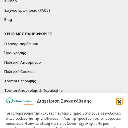
e-Shop
Συχνές ερωτήσεις (FAQs)
Blog
ΧΡΗΣΙΜΕΣ ΠΛΗΡΟΦΟΡΙΕΣ
Ο λογαριασμός μου
Όροι χρήσης
Πολιτική Απορρήτου
Πολιτική Cookies
Τρόποι Πληρωμής
Τρόποι Αποστολής & Παραλαβής
Πολιτική επιστροφών
Διαχείριση Συγκατάθεσης
Επικοινωνία
Για να παρέχουμε την καλύτερη εμπειρία, χρησιμοποιούμε τεχνολογίες
όπως cookies για την αποθήκευση ή/και την πρόσβαση σε πληροφορίες
E-SHOP
συσκευών. Η συγκατάθεση για τις εν λόγω τεχνολογίες θα μας