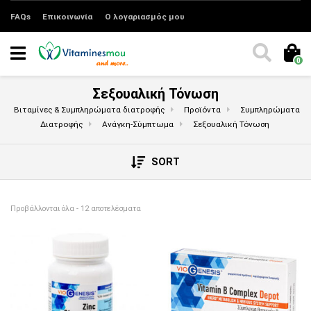
FAQs
Επικοινωνία
Ο λογαριασμός μου
0
Σεξουαλική Τόνωση
Βιταμίνες & Συμπληρώματα διατροφής
Προϊόντα
Συμπληρώματα
Διατροφής
Ανάγκη-Σύμπτωμα
Σεξουαλική Τόνωση
SORT
Sorted by price: low to high
Προβάλλονται όλα - 12 αποτελέσματα