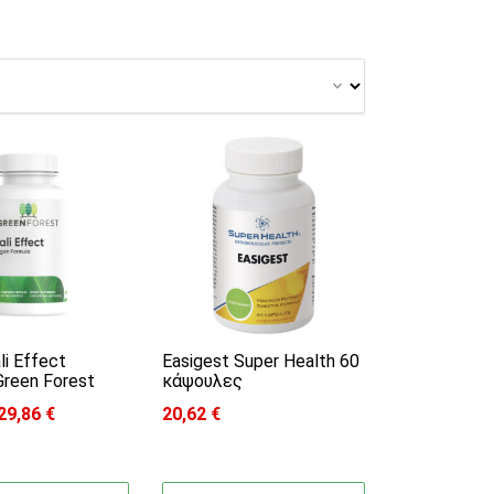
 επιλογές μπορούν να επιλεγούν στη σελίδα
ο προϊόν έχει πολλαπλές παραλλαγές. Οι ε
li Effect
Easigest Super Health 60
Green Forest
κάψουλες
29,86
€
20,62
€
nge: 17,89 € through 29,86 €