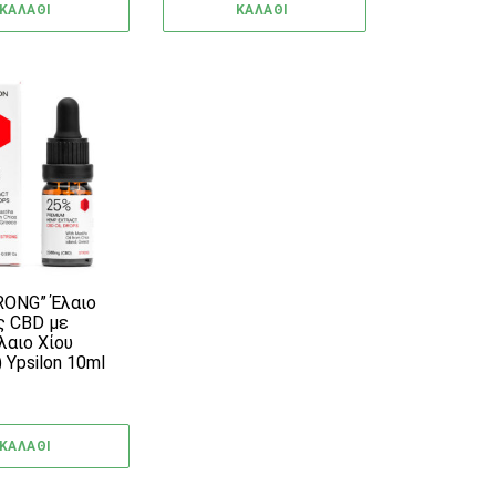
ΚΑΛΑΘΙ
ΚΑΛΑΘΙ
RONG” Έλαιο
ς CBD με
αιο Χίου
 Ypsilon 10ml
ΚΑΛΑΘΙ