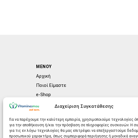
ΜΕΝΟΥ
Αρχική
Ποιοί Είμαστε
e-Shop
Συχνές ερωτήσεις (FAQs)
Διαχείριση Συγκατάθεσης
Blog
Για να παρέχουμε την καλύτερη εμπειρία, χρησιμοποιούμε τεχνολογίες ό
για την αποθήκευση ή/και την πρόσβαση σε πληροφορίες συσκευών. Η 
για τις εν λόγω τεχνολογίες θα μας επιτρέψει να επεξεργαστούμε δεδο
προσωπικού χαρακτήρα, όπως συμπεριφορά περιήγησης ή μοναδικά ανα