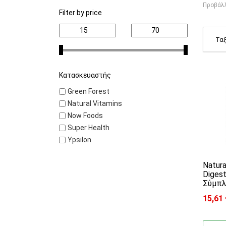
Προβάλλ
Filter by price
Αυτό
Κατασκευαστής
Green Forest
Natural Vitamins
Now Foods
Super Health
Ypsilon
Natura
Digest
Σύμπλ
15,61
Price 