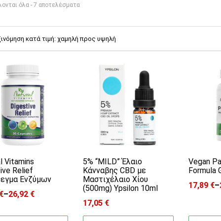
Sorted by price: low to high
ονται όλα - 7 αποτελέσματα
 το προϊόν έχει πολλαπλές παραλλαγές. Οι
Αυτό τ
l Vitamins
5% “MILD” Έλαιο
Vegan Pa
ive Relief
Κάνναβης CBD με
Formula 
εγμα Ενζύμων
Μαστιχέλαιο Χίου
17,89
€
–
(500mg) Ypsilon 10ml
Price ra
€
–
26,92
€
range: 15,61 € through 26,92 €
17,05
€