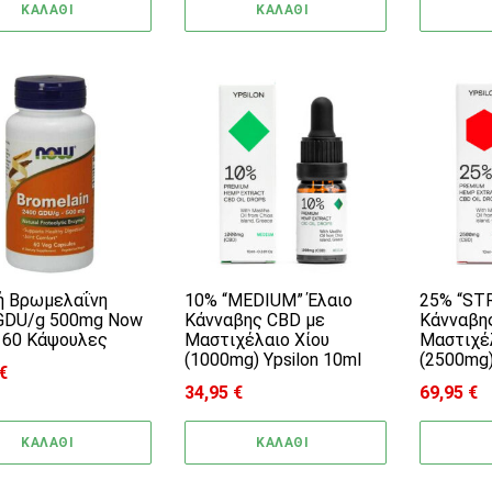
ΚΑΛΑΘΙ
ΚΑΛΑΘΙ
ή Βρωμελαΐνη
10% “MEDIUM” Έλαιο
25% “ST
GDU/g 500mg Now
Κάνναβης CBD με
Κάνναβη
 60 Kάψουλες
Μαστιχέλαιο Χίου
Μαστιχέλ
(1000mg) Ypsilon 10ml
(2500mg)
€
34,95
€
69,95
€
ΚΑΛΑΘΙ
ΚΑΛΑΘΙ