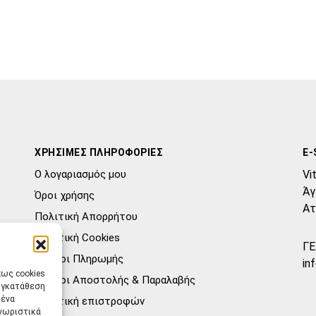
ΧΡΗΣΙΜΕΣ ΠΛΗΡΟΦΟΡΙΕΣ
E-
Ο λογαριασμός μου
Vi
Άγ
Όροι χρήσης
Ατ
Πολιτική Απορρήτου
Πολιτική Cookies
ΓΕ
Τρόποι Πληρωμής
in
πως cookies
Τρόποι Αποστολής & Παραλαβής
συγκατάθεση
μένα
Πολιτική επιστροφών
γνωριστικά