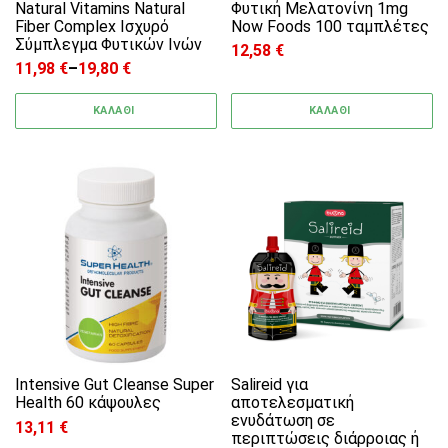
Natural Vitamins Natural
Φυτική Μελατονίνη 1mg
Fiber Complex Ισχυρό
Now Foods 100 ταμπλέτες
Σύμπλεγμα Φυτικών Ινών
12,58
€
11,98
€
–
19,80
€
Price range: 11,98 € through 19,80 €
ΚΑΛΑΘΙ
ΚΑΛΑΘΙ
Intensive Gut Cleanse Super
Salireid για
Health 60 κάψουλες
αποτελεσματική
ενυδάτωση σε
13,11
€
περιπτώσεις διάρροιας ή