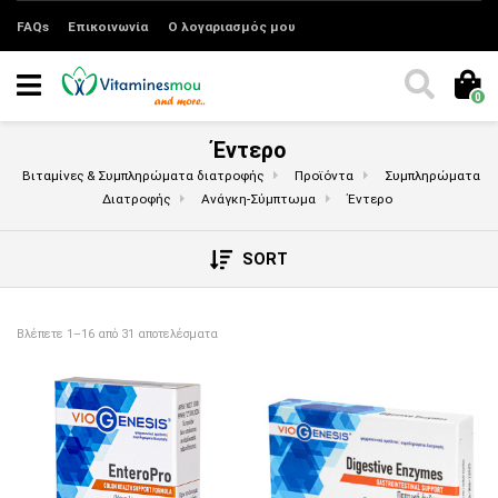
FAQs
Επικοινωνία
Ο λογαριασμός μου
0
Έντερο
Βιταμίνες & Συμπληρώματα διατροφής
Προϊόντα
Συμπληρώματα
Διατροφής
Ανάγκη-Σύμπτωμα
Έντερο
SORT
Sorted by price: low to high
Βλέπετε 1–16 από 31 αποτελέσματα