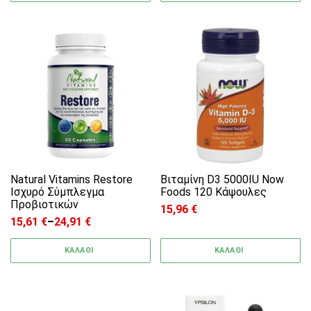
Αυτό το προϊόν έχει πολλαπλές παραλλαγές. 
Natural Vitamins Restore
Βιταμίνη D3 5000IU Now
Ισχυρό Σύμπλεγμα
Foods 120 Κάψουλες
Προβιοτικών
15,96
€
15,61
€
–
24,91
€
Price range: 15,61 € through 24,91 €
ΚΑΛΑΘΙ
ΚΑΛΑΘΙ