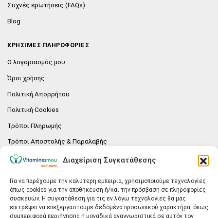
Συχνές ερωτήσεις (FAQs)
Blog
ΧΡΗΣΙΜΕΣ ΠΛΗΡΟΦΟΡΙΕΣ
Ο λογαριασμός μου
Όροι χρήσης
Πολιτική Απορρήτου
Πολιτική Cookies
Τρόποι Πληρωμής
Τρόποι Αποστολής & Παραλαβής
Πολιτική επιστροφών
Διαχείριση Συγκατάθεσης
Επικοινωνία
Για να παρέχουμε την καλύτερη εμπειρία, χρησιμοποιούμε τεχνολογίες
όπως cookies για την αποθήκευση ή/και την πρόσβαση σε πληροφορίες
E-SHOP
συσκευών. Η συγκατάθεση για τις εν λόγω τεχνολογίες θα μας
επιτρέψει να επεξεργαστούμε δεδομένα προσωπικού χαρακτήρα, όπως
Vitaminesmou.gr.
συμπεριφορά περιήγησης ή μοναδικά αναγνωριστικά σε αυτόν τον