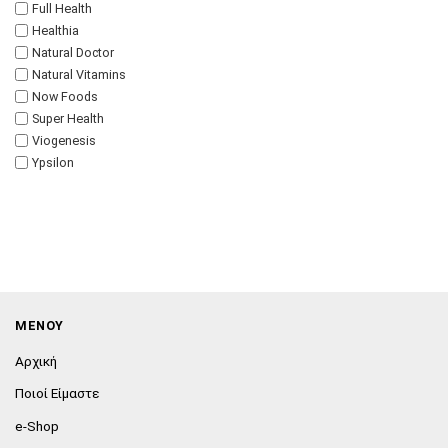
Full Health
Healthia
Natural Doctor
Natural Vitamins
Now Foods
Super Health
Viogenesis
Ypsilon
ΜΕΝΟΥ
Αρχική
Ποιοί Είμαστε
e-Shop