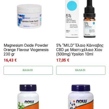
Magnesium Oxide Powder
5% “MILD” Έλαιο Κάνναβης
Orange Flavour Viogenesis
CBD με Μαστιχέλαιο Χίου
230 gr
(500mg) Ypsilon 10ml
16,43
€
17,05
€
ΚΑΛΑΘΙ
ΚΑΛΑΘΙ