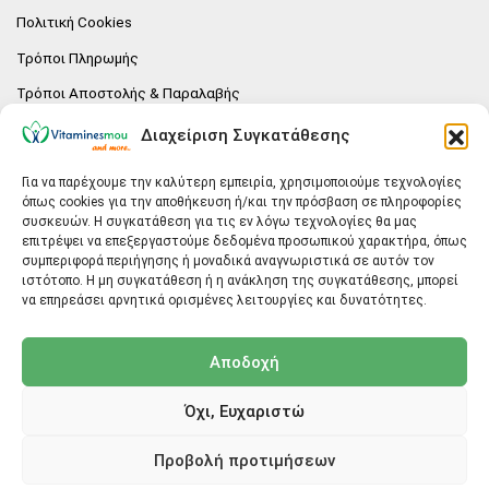
Πολιτική Cookies
Τρόποι Πληρωμής
Τρόποι Αποστολής & Παραλαβής
Πολιτική επιστροφών
Διαχείριση Συγκατάθεσης
Επικοινωνία
Για να παρέχουμε την καλύτερη εμπειρία, χρησιμοποιούμε τεχνολογίες
όπως cookies για την αποθήκευση ή/και την πρόσβαση σε πληροφορίες
E-SHOP
συσκευών. Η συγκατάθεση για τις εν λόγω τεχνολογίες θα μας
επιτρέψει να επεξεργαστούμε δεδομένα προσωπικού χαρακτήρα, όπως
Vitaminesmou.gr.
συμπεριφορά περιήγησης ή μοναδικά αναγνωριστικά σε αυτόν τον
Άγιος Δημήτριος T.K.17236
ιστότοπο. Η μη συγκατάθεση ή η ανάκληση της συγκατάθεσης, μπορεί
Αττική
να επηρεάσει αρνητικά ορισμένες λειτουργίες και δυνατότητες.
ΓΕΝΙΚΕΣ ΠΛΗΡΟΦΟΡΙΕΣ
Αποδοχή
info@vitaminesmou.gr
Όχι, Ευχαριστώ
Copyright ©2026
Vitaminesmou.gr
Προβολή προτιμήσεων