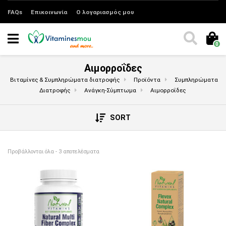
FAQs
Επικοινωνία
Ο λογαριασμός μου
0
Αιμορροΐδες
Βιταμίνες & Συμπληρώματα διατροφής
Προϊόντα
Συμπληρώματα
Διατροφής
Ανάγκη-Σύμπτωμα
Αιμορροΐδες
SORT
Sorted by price: low to high
Προβάλλονται όλα - 3 αποτελέσματα
Αυτό το προϊόν έχει πολλαπλές παραλλαγές. 