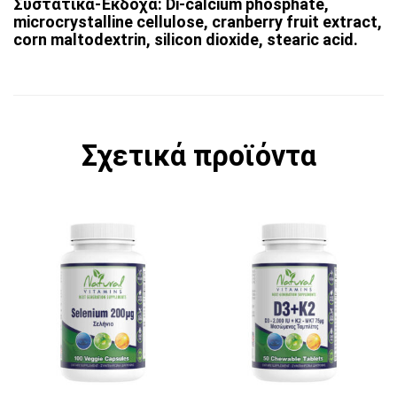
Συστατικά-Έκδοχα: Di-calcium phosphate,
microcrystalline cellulose, cranberry fruit extract,
corn maltodextrin, silicon dioxide, stearic acid.
Σχετικά προϊόντα
Αυτό το προϊόν έχει π