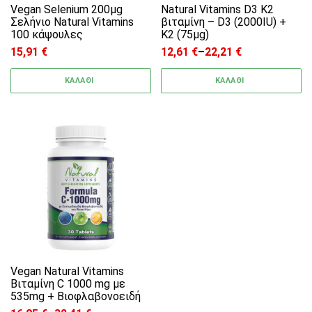
Vegan Selenium 200μg
Natural Vitamins D3 K2
Σελήνιο Natural Vitamins
βιταμίνη – D3 (2000IU) +
100 κάψουλες
K2 (75μg)
15,91
€
12,61
€
–
22,21
€
Price range: 12,61 € through
ΚΑΛΑΘΙ
ΚΑΛΑΘΙ
Αυτό το προϊόν έχει πολλαπλές παραλλαγές. 
Vegan Natural Vitamins
Βιταμίνη C 1000 mg με
535mg + Bιοφλαβονοειδή