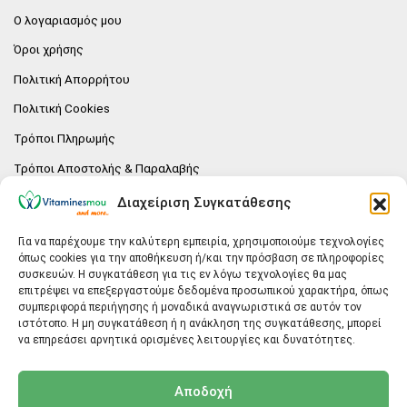
Ο λογαριασμός μου
Όροι χρήσης
Πολιτική Απορρήτου
Πολιτική Cookies
Τρόποι Πληρωμής
Τρόποι Αποστολής & Παραλαβής
Πολιτική επιστροφών
Διαχείριση Συγκατάθεσης
Επικοινωνία
Για να παρέχουμε την καλύτερη εμπειρία, χρησιμοποιούμε τεχνολογίες
όπως cookies για την αποθήκευση ή/και την πρόσβαση σε πληροφορίες
E-SHOP
συσκευών. Η συγκατάθεση για τις εν λόγω τεχνολογίες θα μας
επιτρέψει να επεξεργαστούμε δεδομένα προσωπικού χαρακτήρα, όπως
Vitaminesmou.gr.
συμπεριφορά περιήγησης ή μοναδικά αναγνωριστικά σε αυτόν τον
Άγιος Δημήτριος T.K.17236
ιστότοπο. Η μη συγκατάθεση ή η ανάκληση της συγκατάθεσης, μπορεί
Αττική
να επηρεάσει αρνητικά ορισμένες λειτουργίες και δυνατότητες.
ΓΕΝΙΚΕΣ ΠΛΗΡΟΦΟΡΙΕΣ
Αποδοχή
info@vitaminesmou.gr