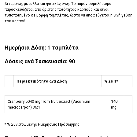
βιταμίνες, μέταλλα και φυτικές ίνες. Το παρόν συμπλήρωμα
παρασκευάζεται από άριστης ποιότητας καρπούς και είναι
τυποποιημένο σε μορφή ταμπλέτας, ώστε να αποφεύγεται η ξινή γεύση
του καρπού.
Ημερήσια Δόση: 1 ταμπλέτα
Δόσεις ανά Συσκευασία: 90
Περιεκτικότητα ανά Δόση
% ΣΗΠ*
Cranberry 5040 mg from fruit extract (Vaccinium
140
–
macrocarpon) 36:1
mg
* % Συνιστώμενης Ημερήσιας Πρόσληψης