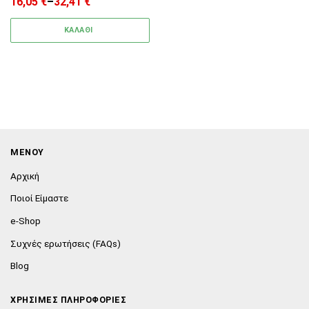
16,05
€
–
32,41
€
Price range: 16,05 € through 32,41 €
ΚΑΛΑΘΙ
ΜΕΝΟΥ
Αρχική
Ποιοί Είμαστε
e-Shop
Συχνές ερωτήσεις (FAQs)
Blog
ΧΡΗΣΙΜΕΣ ΠΛΗΡΟΦΟΡΙΕΣ