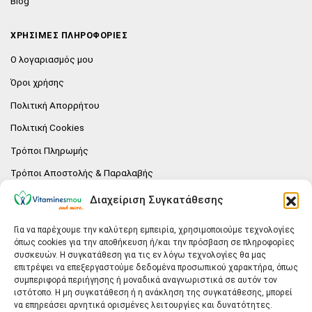
Blog
ΧΡΗΣΙΜΕΣ ΠΛΗΡΟΦΟΡΙΕΣ
Ο λογαριασμός μου
Όροι χρήσης
Πολιτική Απορρήτου
Πολιτική Cookies
Τρόποι Πληρωμής
Τρόποι Αποστολής & Παραλαβής
Πολιτική επιστροφών
Διαχείριση Συγκατάθεσης
Επικοινωνία
Για να παρέχουμε την καλύτερη εμπειρία, χρησιμοποιούμε τεχνολογίες
όπως cookies για την αποθήκευση ή/και την πρόσβαση σε πληροφορίες
E-SHOP
συσκευών. Η συγκατάθεση για τις εν λόγω τεχνολογίες θα μας
επιτρέψει να επεξεργαστούμε δεδομένα προσωπικού χαρακτήρα, όπως
Vitaminesmou.gr.
συμπεριφορά περιήγησης ή μοναδικά αναγνωριστικά σε αυτόν τον
Άγιος Δημήτριος T.K.17236
ιστότοπο. Η μη συγκατάθεση ή η ανάκληση της συγκατάθεσης, μπορεί
Αττική
να επηρεάσει αρνητικά ορισμένες λειτουργίες και δυνατότητες.