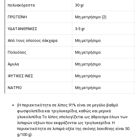
πολυακόρεστα
30 gr
ΠΡΩΤΕΪΝΗ
Μη μετρήσιμο (2)
ΥΔΑΤΑΝΘΡΑΚΕΣ
3-5 gr
Από τους οποίους σάκχαρα
Μη μετρήσιμο
Πολυόλες
Μη μετρήσιμο
Άμυλα
Μη μετρήσιμο
ΦΥΤΙΚΕΣ ΙΝΕΣ
Μη μετρήσιμο
ΝΑΤΡΙΟ
Μη μετρήσιμο
(Η περιεκτικότητα σε λίπος 91% είναι σε μεγάλο βαθμό
φωσφολιπίδια και τριγλυκερίδια, καθώς και μερικά
γλυκολιπίδια.Το λίπος υπολογίζεται ως άθροισμα όλων των
λιπαρών οξέων που εκφράζονται ως τριγλυκερίδια. Η
περιεκτικότητα σε λιπαρά οξέα της σκόνης λεκιθίνης είναι 50
g/100 g).