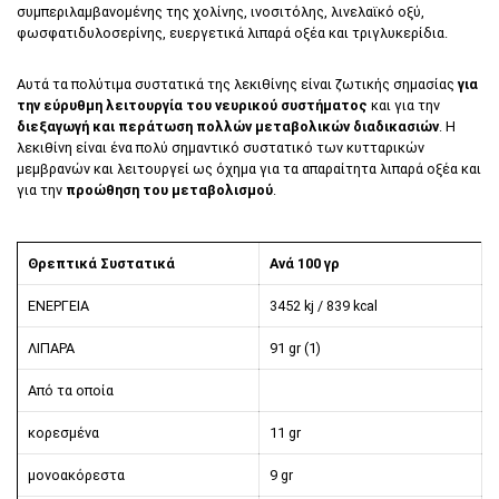
συμπεριλαμβανομένης της χολίνης, ινοσιτόλης, λινελαϊκό οξύ,
φωσφατιδυλοσερίνης, ευεργετικά λιπαρά οξέα και τριγλυκερίδια.
Αυτά τα πολύτιμα συστατικά της λεκιθίνης είναι ζωτικής σημασίας
για
την εύρυθμη λειτουργία του νευρικού συστήματος
και για την
διεξαγωγή και περάτωση πολλών μεταβολικών διαδικασιών
. Η
λεκιθίνη είναι ένα πολύ σημαντικό συστατικό των κυτταρικών
μεμβρανών και λειτουργεί ως όχημα για τα απαραίτητα λιπαρά οξέα και
για την
προώθηση του μεταβολισμού
.
Θρεπτικά Συστατικά
Ανά 100 γρ
ΕΝΕΡΓΕΙΑ
3452 kj / 839 kcal
ΛΙΠΑΡΑ
91 gr (1)
Από τα οποία
κορεσμένα
11 gr
μονοακόρεστα
9 gr