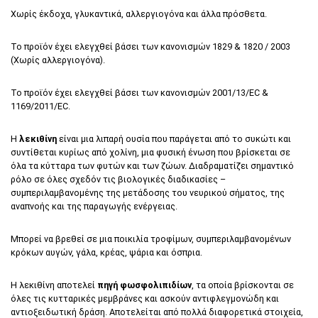
Χωρίς έκδοχα, γλυκαντικά, αλλεργιογόνα και άλλα πρόσθετα.
Το προϊόν έχει ελεγχθεί βάσει των κανονισμών 1829 & 1820 / 2003
(Χωρίς αλλεργιογόνα).
Το προϊόν έχει ελεγχθεί βάσει των κανονισμών 2001/13/ΕC &
1169/2011/ΕC.
Η
λεκιθίνη
είναι μια λιπαρή ουσία που παράγεται από το συκώτι και
συντίθεται κυρίως από χολίνη, μια φυσική ένωση που βρίσκεται σε
όλα τα κύτταρα των φυτών και των ζώων. Διαδραματίζει σημαντικό
ρόλο σε όλες σχεδόν τις βιολογικές διαδικασίες –
συμπεριλαμβανομένης της μετάδοσης του νευρικού σήματος, της
αναπνοής και της παραγωγής ενέργειας.
Μπορεί να βρεθεί σε μια ποικιλία τροφίμων, συμπεριλαμβανομένων
κρόκων αυγών, γάλα, κρέας, ψάρια και όσπρια.
Η λεκιθίνη αποτελεί
πηγή φωσφολιπιδίων
, τα οποία βρίσκονται σε
όλες τις κυτταρικές μεμβράνες και ασκούν αντιφλεγμονώδη και
αντιοξειδωτική δράση. Αποτελείται από πολλά διαφορετικά στοιχεία,