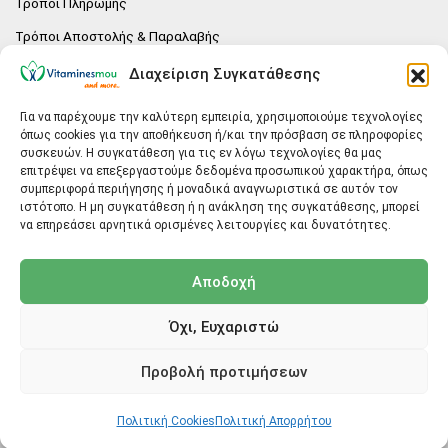
Τρόποι Πληρωμής
Τρόποι Αποστολής & Παραλαβής
Πολιτική επιστροφών
Διαχείριση Συγκατάθεσης
Επικοινωνία
Για να παρέχουμε την καλύτερη εμπειρία, χρησιμοποιούμε τεχνολογίες
όπως cookies για την αποθήκευση ή/και την πρόσβαση σε πληροφορίες
E-SHOP
συσκευών. Η συγκατάθεση για τις εν λόγω τεχνολογίες θα μας
επιτρέψει να επεξεργαστούμε δεδομένα προσωπικού χαρακτήρα, όπως
Vitaminesmou.gr.
συμπεριφορά περιήγησης ή μοναδικά αναγνωριστικά σε αυτόν τον
Άγιος Δημήτριος T.K.17236
ιστότοπο. Η μη συγκατάθεση ή η ανάκληση της συγκατάθεσης, μπορεί
Αττική
να επηρεάσει αρνητικά ορισμένες λειτουργίες και δυνατότητες.
ΓΕΝΙΚΕΣ ΠΛΗΡΟΦΟΡΙΕΣ
Αποδοχή
info@vitaminesmou.gr
Όχι, Ευχαριστώ
Copyright ©2026
Vitaminesmou.gr
Προβολή προτιμήσεων
Back to top
Πολιτική Cookies
Πολιτική Απορρήτου