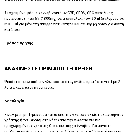
Στοχευμένο φάσμα κανναβινοειδών CBD, CBDV, CBC συνολικής
περιεκτικότητας 6% (1800mg) σε μπουκαλάκι των 30ml διαλυμένο σε
MCT Oil για μέγιστη απορροφητικότητα και σε μορφή spray για άνετη
κατάποση.
Τρόπος Χρήσης
ΑΝΑΚΙΝΗΣΤΕ
ΠΡΙΝ
ΑΠΟ
ΤΗ ΧΡΗΣΗ!
Ψεκάστε κάτω από την γλώσσα τα σταγονίδια, κρατήστε για 1 με 2
λεπτά και έπειτα καταπιείτε.
Δοσολογία
Ξεκινήστε με 1 ψέκασμα κάτω από την γλώσσα αν είστε καινούργιος
χρήστης ή 2-3 ψεκάσματα κάτω από την γλώσσα για πιο
προχωρημένους χρήστες θεραπευτικής κάνναβης. Για μέγιστη
απόδοση συνίσταται να μην καταναλώσετε τίποτα 15 λεπτά πριν και