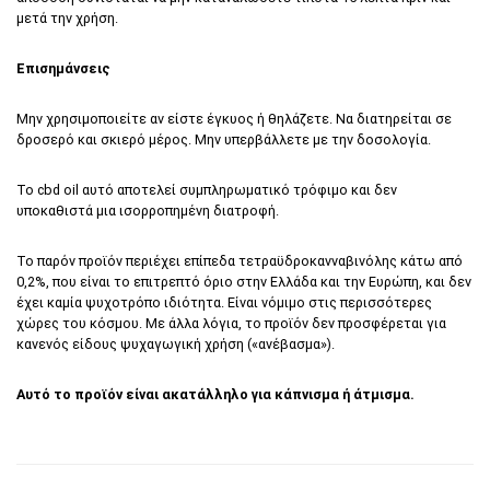
μετά την χρήση.
Επισημάνσεις
Μην χρησιμοποιείτε αν είστε έγκυος ή θηλάζετε. Να διατηρείται σε
δροσερό και σκιερό μέρος. Μην υπερβάλλετε με την δοσολογία.
Το cbd oil αυτό αποτελεί συμπληρωματικό τρόφιμο και δεν
υποκαθιστά μια ισορροπημένη διατροφή.
Το παρόν προϊόν περιέχει επίπεδα τετραϋδροκανναβινόλης κάτω από
0,2%, που είναι το επιτρεπτό όριο στην Ελλάδα και την Ευρώπη, και δεν
έχει καμία ψυχοτρόπο ιδιότητα. Είναι νόμιμο στις περισσότερες
χώρες του κόσμου. Με άλλα λόγια, το προϊόν δεν προσφέρεται για
κανενός είδους ψυχαγωγική χρήση («ανέβασμα»).
Αυτό το
προ
ϊ
όν
είναι ακατάλληλο για κάπνισμα
ή
άτμισμα.