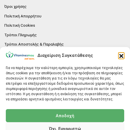
Όροι χρήσης
Πολιτική Απορρήτου
Πολιτική Cookies
Τρόποι Πληρωμής
Τρόποι Αποστολής & Παραλαβής
Πολιτική επιστροφών
Διαχείριση Συγκατάθεσης
Επικοινωνία
Για να παρέχουμε την καλύτερη εμπειρία, χρησιμοποιούμε τεχνολογίες
όπως cookies για την αποθήκευση ή/και την πρόσβαση σε πληροφορίες
E-SHOP
συσκευών. Η συγκατάθεση για τις εν λόγω τεχνολογίες θα μας
επιτρέψει να επεξεργαστούμε δεδομένα προσωπικού χαρακτήρα, όπως
Vitaminesmou.gr.
συμπεριφορά περιήγησης ή μοναδικά αναγνωριστικά σε αυτόν τον
Άγιος Δημήτριος T.K.17236
ιστότοπο. Η μη συγκατάθεση ή η ανάκληση της συγκατάθεσης, μπορεί
Αττική
να επηρεάσει αρνητικά ορισμένες λειτουργίες και δυνατότητες.
ΓΕΝΙΚΕΣ ΠΛΗΡΟΦΟΡΙΕΣ
Αποδοχή
info@vitaminesmou.gr
Όχι, Ευχαριστώ