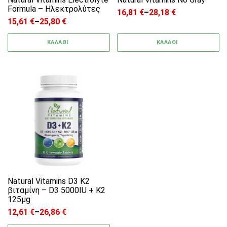
Formula – Ηλεκτρολύτες
16,81
€
–
28,18
€
Price range: 16,81 € through
15,61
€
–
25,80
€
Price range: 15,61 € through 25,80 €
ΚΑΛΑΘΙ
ΚΑΛΑΘΙ
Αυτό το προϊόν έχει πολλαπλές παραλλαγές. 
Natural Vitamins D3 K2
βιταμίνη – D3 5000IU + K2
125μg
12,61
€
–
26,86
€
Price range: 12,61 € through 26,86 €