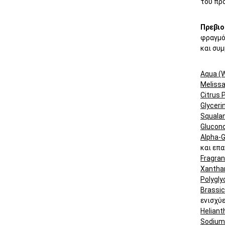
του πρ
Πρεβιο
φραγμό
και συμ
Aqua (W
Melissa
Citrus P
Glyceri
Squala
Glucon
Alpha-G
και επα
Fragra
Xantha
Polygly
Brassic
ενισχύε
Heliant
Sodium