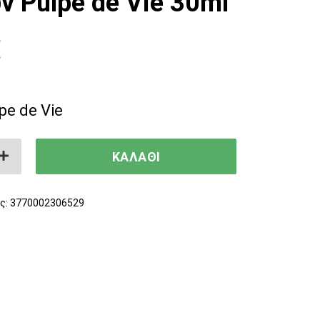
ν Pulpe de Vie 30ml
€
pe de Vie
πoυ κατά των κηλίδων Pulpe de Vie 30ml 
ΚΑΛΑΘΙ
ς:
3770002306529