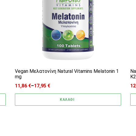
Vegan Μελατονίνη Natural Vitamins Melatonin 1
Na
mg
K2
11,86
€
–
17,95
€
12
Price range: 11,86 € through 17,95 €
Pr
ΚΑΛΑΘΙ