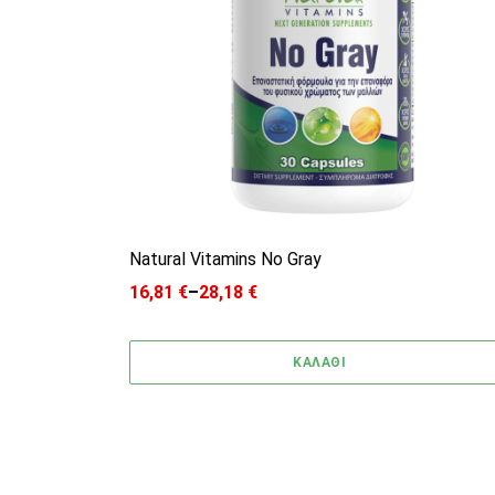
Natural Vitamins No Gray
16,81
€
–
28,18
€
Price range: 16,81 € through 28,18 €
ΚΑΛΑΘΙ