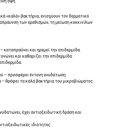
ινή όψη.
ικά «καλά» βακτήρια, ενισχύουν τον δερματικό
απράυνση των ερεθισμών, τη μείωση κοκκινίλων
– καταπραΰνει και ηρεμεί την επιδερμίδα.
ονώνει και καθαρίζει την επιδερμίδα.
επιδερμίδα.
ού – προσφέρει έντονη ενυδάτωση.
α – θρέφει τα καλά βακτήρια του μικροβιώματος
ενυδατώνει, έχει αντιοξειδωτική δράση και
αντιοξειδωτικές ιδιότητες.