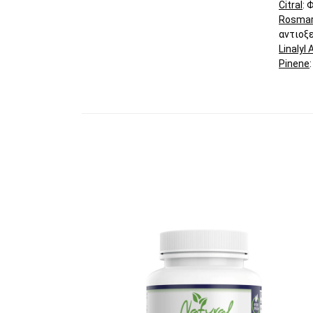
Citral
: 
Rosmari
αντιοξ
Linalyl
Pinene
Αυτό το προϊόν έχει πολλαπλές