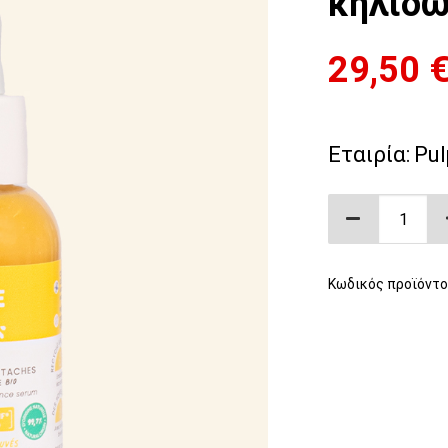
κηλίδω
29,50
Εταιρία:
Pul
Ορός προσώ
Κωδικός προϊόντο