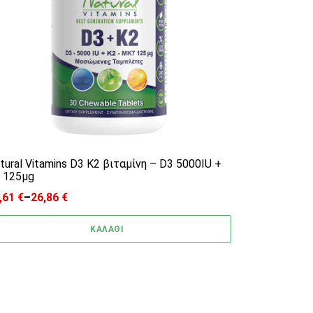
tural Vitamins D3 K2 βιταμίνη – D3 5000IU +
 125μg
,61
€
–
26,86
€
ice range: 12,61 € through 26,86 €
ΚΑΛΑΘΙ