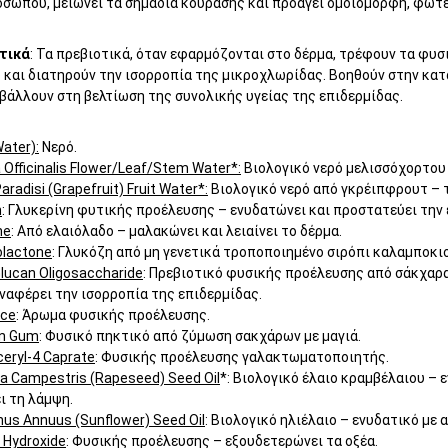
οσώπου, μειώνει τα σημάδια κούρασης και προάγει ομοιόμορφη, φωτε
τικά
: Τα πρεβιοτικά, όταν εφαρμόζονται στο δέρμα, τρέφουν τα φυσ
 και διατηρούν την ισορροπία της μικροχλωρίδας. Βοηθούν στην κατ
βάλλουν στη βελτίωση της συνολικής υγείας της επιδερμίδας.
ater):
Νερό.
 Officinalis Flower/Leaf/Stem Water*:
Βιολογικό νερό μελισσόχορτου 
aradisi (Grapefruit) Fruit Water*:
Βιολογικό νερό από γκρέιπφρουτ – τ
n
: Γλυκερίνη φυτικής προέλευσης – ενυδατώνει και προστατεύει την 
ne
: Από ελαιόλαδο – μαλακώνει και λειαίνει το δέρμα.
olactone
: Γλυκόζη από μη γενετικά τροποποιημένο σιρόπι καλαμποκι
lucan Oligosaccharide
: Πρεβιοτικό φυσικής προέλευσης από σάκχαρ
ναφέρει την ισορροπία της επιδερμίδας.
nce
: Άρωμα φυσικής προέλευσης.
n Gum
: Φυσικό πηκτικό από ζύμωση σακχάρων με μαγιά.
ceryl-4 Caprate
: Φυσικής προέλευσης γαλακτωματοποιητής.
a Campestris (Rapeseed) Seed Oil
*: Βιολογικό έλαιο κραμβέλαιου – 
ι τη λάμψη.
hus Annuus (Sunflower) Seed Oil
: Βιολογικό ηλιέλαιο – ενυδατικό με 
 Hydroxide
: Φυσικής προέλευσης – εξουδετερώνει τα οξέα.