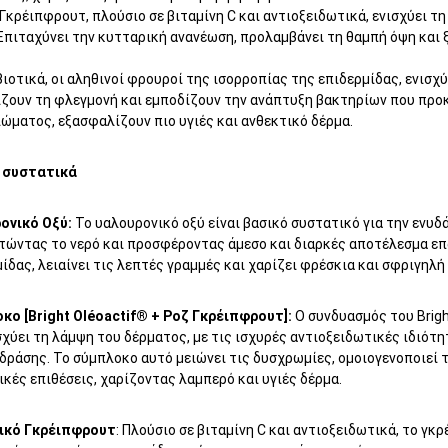
Γκρέιπφρουτ, πλούσιο σε βιταμίνη C και αντιοξειδωτικά, ενισχύει τ
Επιταχύνει την κυτταρική ανανέωση, προλαμβάνει τη θαμπή όψη και 
ιοτικά, οι αληθινοί φρουροί της ισορροπίας της επιδερμίδας, ενισ
ίζουν τη φλεγμονή και εμποδίζουν την ανάπτυξη βακτηρίων που προ
ώματος, εξασφαλίζουν πιο υγιές και ανθεκτικό δέρμα.
 συστατικά
ονικό Οξύ:
Το υαλουρονικό οξύ είναι βασικό συστατικό για την ενυδ
τώντας το νερό και προσφέροντας άμεσο και διαρκές αποτέλεσμα επ
ίδας, λειαίνει τις λεπτές γραμμές και χαρίζει φρέσκια και σφριγηλή
κο [Bright Oléoactif® + Ροζ Γκρέιπφρουτ]:
Ο συνδυασμός του Brigh
σχύει τη λάμψη του δέρματος, με τις ισχυρές αντιοξειδωτικές ιδιότ
δράσης. Το σύμπλοκο αυτό μειώνει τις δυσχρωμίες, ομοιογενοποιεί 
κές επιθέσεις, χαρίζοντας λαμπερό και υγιές δέρμα.
ικό Γκρέιπφρουτ
: Πλούσιο σε βιταμίνη C και αντιοξειδωτικά, το γ