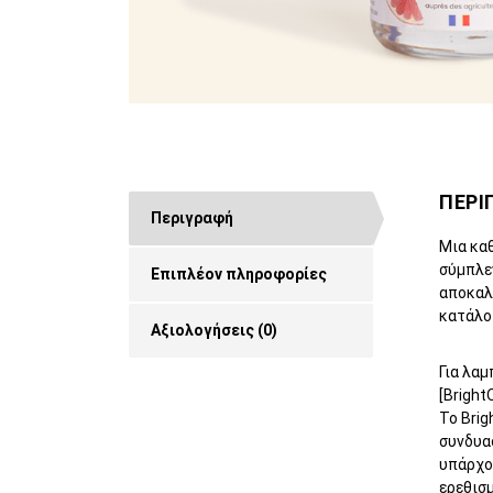
ΠΕΡΙ
Περιγραφή
Μια κα
σύμπλε
Επιπλέον πληροφορίες
αποκαλ
κατάλο
Αξιολογήσεις (0)
Για λα
[Bright
Το Brig
συνδυασ
υπάρχου
ερεθισ