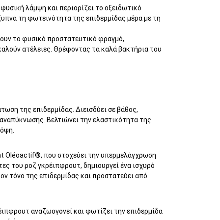
η φυσική λάμψη και περιορίζει το οξειδωτικό
ξυπνά τη φωτεινότητα της επιδερμίδας μέρα με τη
χύουν το φυσικό προστατευτικό φραγμό,
καλούν ατέλειες. Θρέφοντας τα καλά βακτήρια του
άτωση της επιδερμίδας. Διεισδύει σε βάθος,
αναπύκνωσης. Βελτιώνει την ελαστικότητα της
 όψη.
t Oléoactif®, που στοχεύει την υπερμελάγχρωση
ητες του ροζ γκρέιπφρουτ, δημιουργεί ένα ισχυρό
τον τόνο της επιδερμίδας και προστατεύει από
κρέιπφρουτ αναζωογονεί και φωτίζει την επιδερμίδα