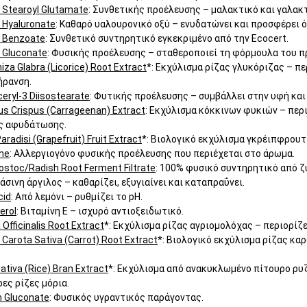
 Stearoyl Glutamate
: Συνθετικής προέλευσης – μαλακτικό και γαλα
 Hyaluronate
: Καθαρό υαλουρονικό οξύ – ενυδατώνει και προσφέρει ό
 Benzoate
: Συνθετικό συντηρητικό εγκεκριμένο από την Ecocert.
 Gluconate
: Φυσικής προέλευσης – σταθεροποιεί τη φόρμουλα του π
hiza Glabra (Licorice) Root Extract
*: Εκχύλισμα ρίζας γλυκόριζας – π
ρανση.
ceryl-3 Diisostearate
: Φυτικής προέλευσης – συμβάλλει στην υφή και
s Crispus (Carrageenan) Extract
: Εκχύλισμα κόκκινων φυκιών – περι
ς αφυδάτωσης.
aradisi (Grapefruit) Fruit Extract
*: Βιολογικό εκχύλισμα γκρέιπφρουτ 
ne
: Αλλεργιογόνο φυσικής προέλευσης που περιέχεται στο άρωμα.
stoc/Radish Root Ferment Filtrate
: 100% φυσικό συντηρητικό από ζ
ράσινη άργιλος – καθαρίζει, εξυγιαίνει και καταπραΰνει.
cid
: Από λεμόνι – ρυθμίζει το pH.
erol
: Βιταμίνη Ε – ισχυρό αντιοξειδωτικό.
 Officinalis Root Extract
*: Εκχύλισμα ρίζας αγριομολόχας – περιορίζ
Carota Sativa (Carrot) Root Extract
*: Βιολογικό εκχύλισμα ρίζας καρ
ativa (Rice) Bran Extract
*: Εκχύλισμα από ανακυκλωμένο πίτουρο ρυζι
ες ρίζες μόρια.
m Gluconate
: Φυσικός υγραντικός παράγοντας.