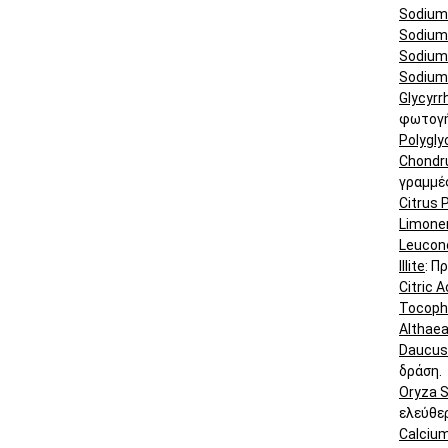
Sodium
Sodium
Sodium
Sodium
Glycyrr
φωτογή
Polygly
Chondru
γραμμέ
Citrus P
Limone
Leucono
Illite
: Π
Citric A
Tocoph
Althaea
Daucus 
δράση.
Oryza S
ελεύθερ
Calciu