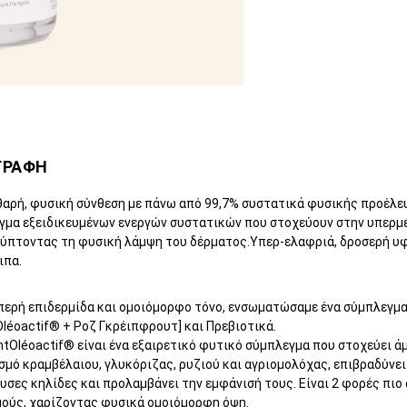
ΓΡΑΦΗ
θαρή, φυσική σύνθεση με πάνω από 99,7% συστατικά φυσικής προέλε
γμα εξειδικευμένων ενεργών συστατικών που στοχεύουν στην υπερμε
ύπτοντας τη φυσική λάμψη του δέρματος.Υπερ-ελαφριά, δροσερή υφή
ιπα.
μπερή επιδερμίδα και ομοιόμορφο τόνο, ενσωματώσαμε ένα σύμπλεγμ
Oléoactif® + Ροζ Γκρέιπφρουτ] και Πρεβιοτικά.
htOléoactif® είναι ένα εξαιρετικό φυτικό σύμπλεγμα που στοχεύει 
μό κραμβέλαιου, γλυκόριζας, ρυζιού και αγριομολόχας, επιβραδύνει
σες κηλίδες και προλαμβάνει την εμφάνισή τους. Είναι 2 φορές πιο
μούς, χαρίζοντας φυσικά ομοιόμορφη όψη.