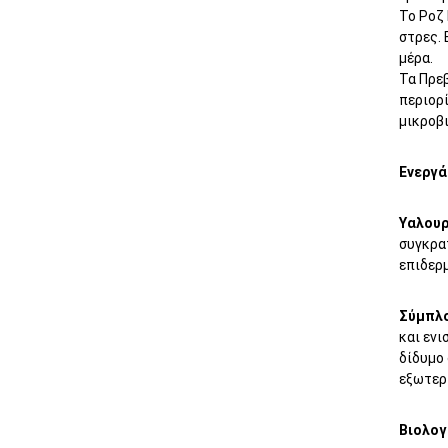
Το Ροζ 
στρες. 
μέρα.
Τα Πρεβ
περιορ
μικροβι
Ενεργά
Υαλουρ
συγκρα
επιδερμ
Σύμπλο
και ενι
δίδυμο 
εξωτερι
Βιολογ