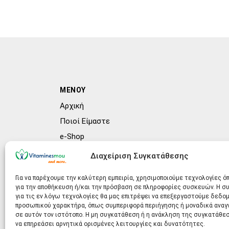
ΜΕΝΟΥ
Αρχική
Ποιοί Είμαστε
e-Shop
Συχνές ερωτήσεις (FAQs)
Διαχείριση Συγκατάθεσης
Blog
Για να παρέχουμε την καλύτερη εμπειρία, χρησιμοποιούμε τεχνολογίες ό
για την αποθήκευση ή/και την πρόσβαση σε πληροφορίες συσκευών. Η 
για τις εν λόγω τεχνολογίες θα μας επιτρέψει να επεξεργαστούμε δεδο
προσωπικού χαρακτήρα, όπως συμπεριφορά περιήγησης ή μοναδικά ανα
σε αυτόν τον ιστότοπο. Η μη συγκατάθεση ή η ανάκληση της συγκατάθεσ
να επηρεάσει αρνητικά ορισμένες λειτουργίες και δυνατότητες.