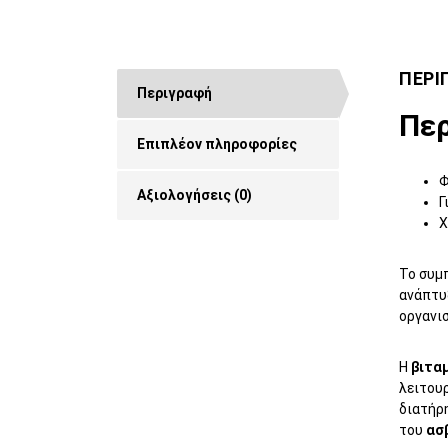
ΠΕΡΙ
Περιγραφή
Περ
Επιπλέον πληροφορίες
Φ
Αξιολογήσεις (0)
Γ
Χ
Το συμ
ανάπτυ
οργανι
H
βιταμ
λειτου
διατήρ
του
ασ