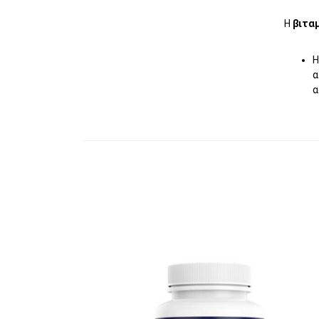
Η
βιταμ
α
α