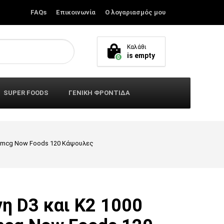
FAQs
Επικοινωνία
Ο λογαριασμός μου
Καλάθι
is empty
0
SUPER FOODS
ΓΕΝΙΚΗ ΦΡΟΝΤΙΔΑ
45 mcg Now Foods 120 Kάψουλες
νη D3 και K2 1000