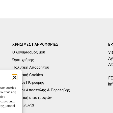
ΧΡΗΣΙΜΕΣ ΠΛΗΡΟΦΟΡΙΕΣ
E-
Ο λογαριασμός μου
Vi
Άγ
Όροι χρήσης
Ατ
Πολιτική Απορρήτου
Πολιτική Cookies
ΓΕ
Τρόποι Πληρωμής
in
πως cookies
Τρόποι Αποστολής & Παραλαβής
συγκατάθεση
μένα
Πολιτική επιστροφών
γνωριστικά
Επικοινωνία
ης, μπορεί