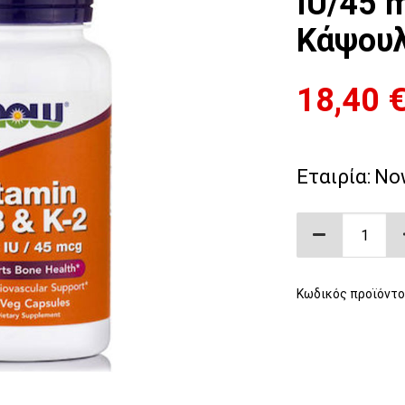
IU/45 
Kάψου
18,40
Εταιρία:
No
Βιταμίνη D
Κωδικός προϊόντο