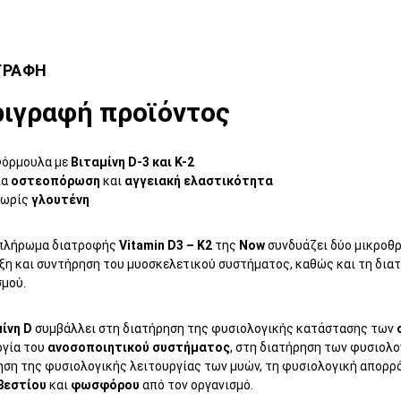
ΓΡΑΦΗ
ιγραφή προϊόντος
όρμουλα με
Βιταμίνη D-3 και Κ-2
ια
οστεοπόρωση
και
αγγειακή ελαστικότητα
ωρίς
γλουτένη
πλήρωμα διατροφής
Vitamin D3 – K2
της
Νow
συνδυάζει δύο μικροθρ
ξη και συντήρηση του μυοσκελετικού συστήματος, καθώς και τη διατ
σμού.
ίνη D
συμβάλλει στη διατήρηση της φυσιολογικής κατάστασης των
ργία του
ανοσοποιητικού συστήματος
, στη διατήρηση των φυσιολο
ηση της φυσιολογικής λειτουργίας των μυών, τη φυσιολογική απορ
βεστίου
και
φωσφόρου
από τον οργανισμό.