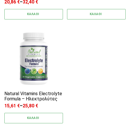
20,86
€
–
32,40
€
Price range: 20,86 € through 32,40 €
ΚΑΛΑΘΙ
ΚΑΛΑΘΙ
Αυτό το προϊόν έχει πολλαπλές παραλλαγές. 
Natural Vitamins Electrolyte
Formula – Ηλεκτρολύτες
15,61
€
–
25,80
€
Price range: 15,61 € through 25,80 €
ΚΑΛΑΘΙ