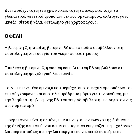
Δεν περιέχει τεχνητές χρωστικές, τεχνητά αρώματα, τεχνητά
γλυκαντικά, γενετικά τροποποιημένους οργανισμούς, αλλεργιογόνα
μαγιάς, σίτου ή γάλα. Κατάλληλο για χορτοφάγους.
ΟΦΕΛΗ
Η βιταμίνη C, η νιασίνη, βιταμίνη Β6 και το ιώδιο συμβάλλουν στη
φυσιολογική λειτουργία του νευρικού συστήματος.
Επιπλέον η βιταμίνη C, η νιασίνη και η βιταμίνη Β6 συμβάλλουν στη
φυσιολογική ψυχολογική λειτουργία.
Το 5 HTP είναι ένα αμινοξύ που περιέχεται στο εκχύλισμα σπόρων του
φυτού γκριφόνια και αποτελεί πρόδρομο μόριο για την σύνθεση, με
την βοήθεια της βιταμίνης Β6, του νευροδιαβιβαστή της σεροτονίνης
στον οργανισμό.
Η σεροτονίνη είναι η ορμόνη, υπεύθυνη για τον έλεγχο της διάθεσης,
της όρεξης και του ύπνου και έτσι μπορεί να επηρεάζει τη ψυχολογική
λειτουργία καθώς και την λειτουργία του νευρικού συστήματος.