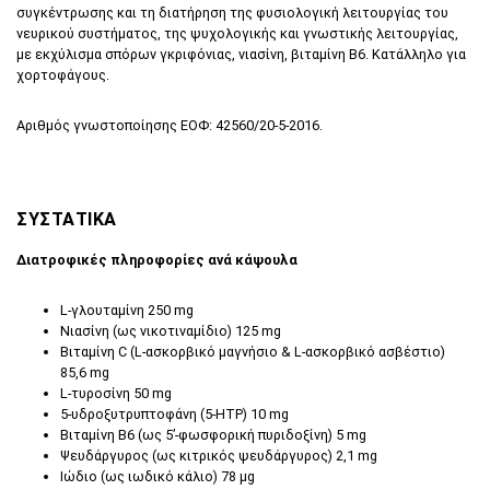
συγκέντρωσης και τη διατήρηση της φυσιολογική λειτουργίας του
νευρικού συστήματος, της ψυχολογικής και γνωστικής λειτουργίας,
με εκχύλισμα σπόρων γκριφόνιας, νιασίνη, βιταμίνη B6. Κατάλληλο για
χορτοφάγους.
Αριθμός γνωστοποίησης ΕΟΦ: 42560/20-5-2016.
ΣΥΣΤΑΤΙΚΑ
Διατροφικές πληροφορίες ανά κάψουλα
L-γλουταμίνη 250 mg
Νιασίνη (ως νικοτιναμίδιο) 125 mg
Βιταμίνη C (L-ασκορβικό μαγνήσιο & L-ασκορβικό ασβέστιο)
85,6 mg
L-τυροσίνη 50 mg
5-υδροξυτρυπτοφάνη (5-HTP) 10 mg
Βιταμίνη Β6 (ως 5’-φωσφορική πυριδοξίνη) 5 mg
Ψευδάργυρος (ως κιτρικός ψευδάργυρος) 2,1 mg
Ιώδιο (ως ιωδικό κάλιο) 78 μg