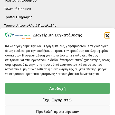
Πολιτική Απορρήτου
Πολιτική Cookies
Τρόποι Πληρωμής
Τρόποι Αποστολής & Παραλαβής
Πολιτική επιστροφών
Διαχείριση Συγκατάθεσης
Επικοινωνία
Για να παρέχουμε την καλύτερη εμπειρία, χρησιμοποιούμε τεχνολογίες
όπως cookies για την αποθήκευση ή/και την πρόσβαση σε πληροφορίες
E-SHOP
συσκευών. Η συγκατάθεση για τις εν λόγω τεχνολογίες θα μας
επιτρέψει να επεξεργαστούμε δεδομένα προσωπικού χαρακτήρα, όπως
Vitaminesmou.gr.
συμπεριφορά περιήγησης ή μοναδικά αναγνωριστικά σε αυτόν τον
Άγιος Δημήτριος T.K.17236
ιστότοπο. Η μη συγκατάθεση ή η ανάκληση της συγκατάθεσης, μπορεί
Αττική
να επηρεάσει αρνητικά ορισμένες λειτουργίες και δυνατότητες.
ΓΕΝΙΚΕΣ ΠΛΗΡΟΦΟΡΙΕΣ
Αποδοχή
info@vitaminesmou.gr
Όχι, Ευχαριστώ
Copyright ©2026
Vitaminesmou.gr
Προβολή προτιμήσεων