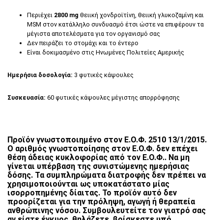
Περιέχει
2800 mg
θειική χονδροϊτίνη, θειική γλυκοζαμίνη και
MSM στον κατάλληλο συνδυασμό έτσι ώστε να επιφέρουν τα
μέγιστα αποτελέσματα για τον οργανισμό σας
Δεν πειράζει το στομάχι και το έντερο
Είναι δοκιμασμένο στις Ηνωμένες Πολιτείες Αμερικής
Ημερήσια δοσολογία:
3 φυτικές κάψουλες
Συσκευασία:
60 φυτικές κάψουλες μέγιστης απορρόφησης
Προϊόν γνωστοποιημένο στον Ε.Ο.Φ. 2510 13/1/2015.
Ο αριθμός γνωστοποίησης στον Ε.Ο.Φ. δεν επέχει
θέση άδειας κυκλοφορίας από τον Ε.Ο.Φ.. Να μη
γίνεται υπέρβαση της συνιστώμενης ημερήσιας
δόσης. Τα συμπληρώματα διατροφής δεν πρέπει να
χρησιμοποιούνται ως υποκατάστατο μίας
ισορροπημένης δίαιτας. Το προϊόν αυτό δεν
προορίζεται για την πρόληψη, αγωγή ή θεραπεία
ανθρώπινης νόσου. Συμβουλευτείτε τον γιατρό σας
αν είστε έγκυος, θηλάζετε, βρίσκεστε υπό