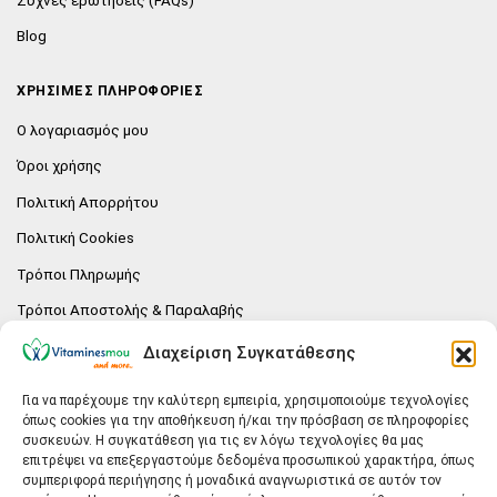
Blog
ΧΡΗΣΙΜΕΣ ΠΛΗΡΟΦΟΡΙΕΣ
Ο λογαριασμός μου
Όροι χρήσης
Πολιτική Απορρήτου
Πολιτική Cookies
Τρόποι Πληρωμής
Τρόποι Αποστολής & Παραλαβής
Πολιτική επιστροφών
Διαχείριση Συγκατάθεσης
Επικοινωνία
Για να παρέχουμε την καλύτερη εμπειρία, χρησιμοποιούμε τεχνολογίες
όπως cookies για την αποθήκευση ή/και την πρόσβαση σε πληροφορίες
E-SHOP
συσκευών. Η συγκατάθεση για τις εν λόγω τεχνολογίες θα μας
επιτρέψει να επεξεργαστούμε δεδομένα προσωπικού χαρακτήρα, όπως
Vitaminesmou.gr.
συμπεριφορά περιήγησης ή μοναδικά αναγνωριστικά σε αυτόν τον
Άγιος Δημήτριος T.K.17236