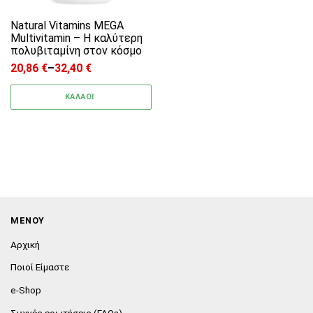
Natural Vitamins MEGA
Multivitamin – Η καλύτερη
πολυβιταμίνη στον κόσμο
20,86
€
–
32,40
€
Price range: 20,86 € through 32,40 €
ΚΑΛΑΘΙ
ΜΕΝΟΥ
Αρχική
Ποιοί Είμαστε
e-Shop
Συχνές ερωτήσεις (FAQs)