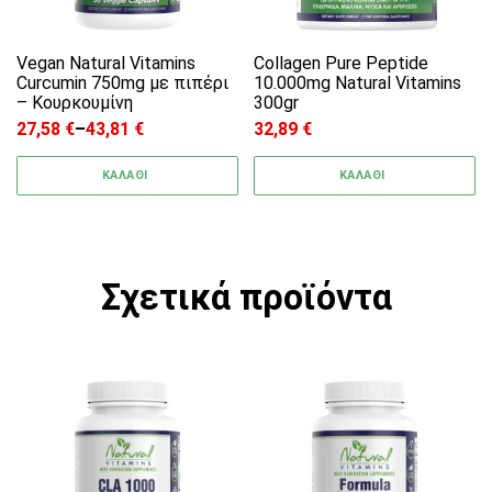
Vegan Natural Vitamins
Collagen Pure Peptide
Curcumin 750mg με πιπέρι
10.000mg Natural Vitamins
– Κουρκουμίνη
300gr
27,58
€
–
43,81
€
32,89
€
Price range: 27,58 € through 43,81 €
ΚΑΛΑΘΙ
ΚΑΛΑΘΙ
Σχετικά προϊόντα
Αυτό το προϊόν έχει π