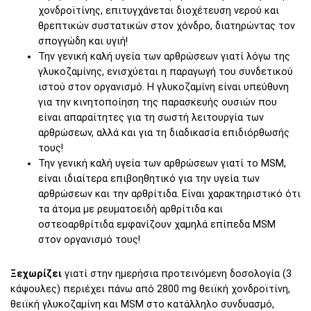
χονδροϊτίνης, επιτυγχάνεται διοχέτευση νερού και
θρεπτικών συστατικών στον χόνδρο, διατηρώντας τον
σπογγώδη και υγιή!
Την γενική καλή υγεία των αρθρώσεων γιατί λόγω της
γλυκοζαμίνης, ενισχύεται η παραγωγή του συνδετικού
ιστού στον οργανισμό. Η γλυκοζαμίνη είναι υπεύθυνη
για την κινητοποίηση της παρασκευής ουσιών που
είναι απαραίτητες για τη σωστή λειτουργία των
αρθρώσεων, αλλά και για τη διαδικασία επιδιόρθωσής
τους!
Την γενική καλή υγεία των αρθρώσεων γιατί το MSM,
είναι ιδιαίτερα επιβοηθητικό για την υγεία των
αρθρώσεων και την αρθρίτιδα. Είναι χαρακτηριστικό ότι
τα άτομα με ρευματοειδή αρθρίτιδα και
οστεοαρθρίτιδα εμφανίζουν χαμηλά επίπεδα MSM
στον οργανισμό τους!
Ξεχωρίζει
γιατί στην ημερήσια προτεινόμενη δοσολογία (3
κάψουλες) περιέχει πάνω από 2800 mg θειϊκή χονδροϊτίνη,
θειϊκή γλυκοζαμίνη και MSM στο κατάλληλο συνδυασμό,