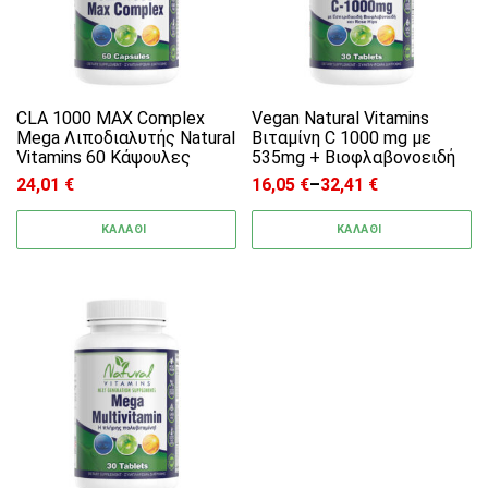
CLA 1000 MAX Complex
Vegan Natural Vitamins
Mega Λιποδιαλυτής Natural
Βιταμίνη C 1000 mg με
Vitamins 60 Κάψουλες
535mg + Bιοφλαβονοειδή
24,01
€
16,05
€
–
32,41
€
Price range: 16,05 € through
ΚΑΛΑΘΙ
ΚΑΛΑΘΙ
Αυτό το προϊόν έχει πολλαπλές παραλλαγές. 