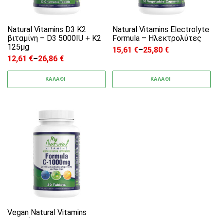
Natural Vitamins D3 K2
Natural Vitamins Electrolyte
βιταμίνη – D3 5000IU + K2
Formula – Ηλεκτρολύτες
125μg
15,61
€
–
25,80
€
Price range: 15,61 € through
12,61
€
–
26,86
€
Price range: 12,61 € through 26,86 €
ΚΑΛΑΘΙ
ΚΑΛΑΘΙ
Αυτό το προϊόν έχει πολλαπλές παραλλαγές. 
Vegan Natural Vitamins