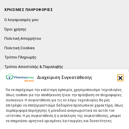
ΧΡΗΣΙΜΕΣ ΠΛΗΡΟΦΟΡΙΕΣ
Ο λογαριασμός μου
Όροι χρήσης
Πολιτική Απορρήτου
Πολιτική Cookies
Τρόποι Πληρωμής
Τρόποι Αποστολής & Παραλαβής
Πολιτική επιστροφών
Διαχείριση Συγκατάθεσης
Επικοινωνία
Για να παρέχουμε την καλύτερη εμπειρία, χρησιμοποιούμε τεχνολογίες
όπως cookies για την αποθήκευση ή/και την πρόσβαση σε πληροφορίες
E-SHOP
συσκευών. Η συγκατάθεση για τις εν λόγω τεχνολογίες θα μας
επιτρέψει να επεξεργαστούμε δεδομένα προσωπικού χαρακτήρα, όπως
Vitaminesmou.gr.
συμπεριφορά περιήγησης ή μοναδικά αναγνωριστικά σε αυτόν τον
Άγιος Δημήτριος T.K.17236
ιστότοπο. Η μη συγκατάθεση ή η ανάκληση της συγκατάθεσης, μπορεί
Αττική
να επηρεάσει αρνητικά ορισμένες λειτουργίες και δυνατότητες.