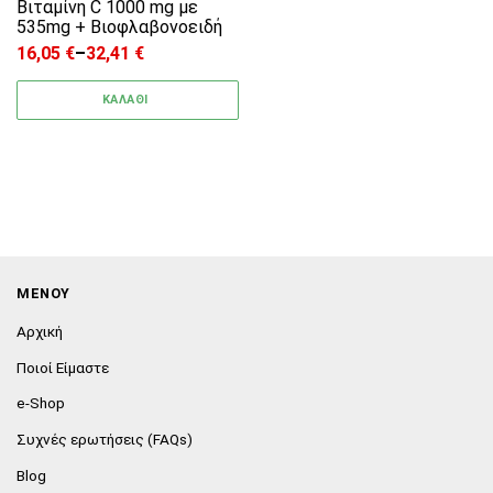
Βιταμίνη C 1000 mg με
535mg + Bιοφλαβονοειδή
16,05
€
–
32,41
€
Price range: 16,05 € through 32,41 €
ΚΑΛΑΘΙ
ΜΕΝΟΥ
Αρχική
Ποιοί Είμαστε
e-Shop
Συχνές ερωτήσεις (FAQs)
Blog