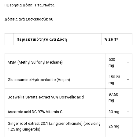
Ημερήσια Δόση: 1 ταμπλέτα
Δόσεις ανά Συσκευασία: 90
Περιεκτικότητα ανά Δόση
% ΣΗΠ*
500
MSM (Methyl Sulfonyl Methane)
–
mg
150.23
Glucosamine Hydrochloride (Vegan)
–
mg
97.50
Boswellia Serrata extract 90% Boswellic acid
–
mg
Ascorbic acid DC 97% Vitamin C
30 mg
–
Ginger root extract 20:1 (Zingiber officinale) (providing
25 mg
–
1.25 mg Gingerols)