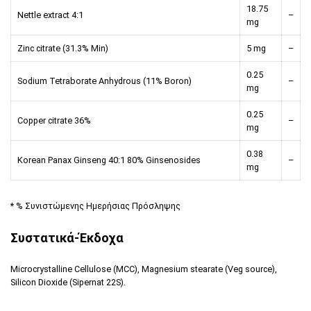
18.75
Nettle extract 4:1
–
mg
Zinc citrate (31.3% Min)
5 mg
–
0.25
Sodium Tetraborate Anhydrous (11% Boron)
–
mg
0.25
Copper citrate 36%
–
mg
0.38
Korean Panax Ginseng 40:1 80% Ginsenosides
–
mg
* % Συνιστώμενης Ημερήσιας Πρόσληψης
Συστατικά-Έκδοχα
Microcrystalline Cellulose (MCC), Magnesium stearate (Veg source),
Silicon Dioxide (Sipernat 22S).