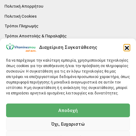
Πολιτική Απορρήτου
Πολιτική Cookies
Τρόποι Πληρωμής
Τρόποι Αποστολής & Παραλαβής
Πολιτική επιστροφών
Διαχείριση Συγκατάθεσης
Επικοινωνία
Για να παρέχουμε την καλύτερη εμπειρία, χρησιμοποιούμε τεχνολογίες
όπως cookies για την αποθήκευση ή/και την πρόσβαση σε πληροφορίες
E-SHOP
συσκευών. Η συγκατάθεση για τις εν λόγω τεχνολογίες θα μας
επιτρέψει να επεξεργαστούμε δεδομένα προσωπικού χαρακτήρα, όπως
Vitaminesmou.gr.
συμπεριφορά περιήγησης ή μοναδικά αναγνωριστικά σε αυτόν τον
Άγιος Δημήτριος T.K.17236
ιστότοπο. Η μη συγκατάθεση ή η ανάκληση της συγκατάθεσης, μπορεί
Αττική
να επηρεάσει αρνητικά ορισμένες λειτουργίες και δυνατότητες.
ΓΕΝΙΚΕΣ ΠΛΗΡΟΦΟΡΙΕΣ
Αποδοχή
info@vitaminesmou.gr
Όχι, Ευχαριστώ
Copyright ©2026
Vitaminesmou.gr