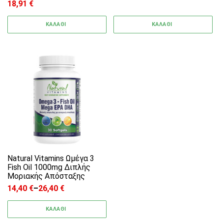
18,91
€
ΚΑΛΑΘΙ
ΚΑΛΑΘΙ
Αυτό το προϊόν έχει πολλαπλές παραλλαγές. 
Natural Vitamins Ωμέγα 3
Fish Oil 1000mg Διπλής
Μοριακής Απόσταξης
14,40
€
–
26,40
€
Price range: 14,40 € through 26,40 €
ΚΑΛΑΘΙ