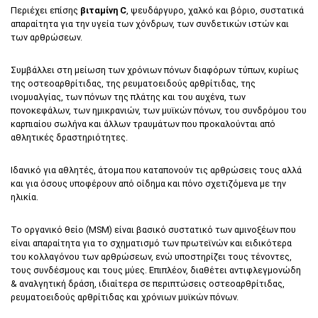
Περιέχει επίσης
βιταμίνη C
, ψευδάργυρο, χαλκό και βόριο, συστατικά
απαραίτητα για την υγεία των χόνδρων, των συνδετικών ιστών και
των αρθρώσεων.
Συμβάλλει στη μείωση των χρόνιων πόνων διαφόρων τύπων, κυρίως
της οστεοαρθρίτιδας, της ρευματοειδούς αρθρίτιδας, της
ινομυαλγίας, των πόνων της πλάτης και του αυχένα, των
πονοκεφάλων, των ημικρανιών, των μυϊκών πόνων, του συνδρόμου του
καρπιαίου σωλήνα και άλλων τραυμάτων που προκαλούνται από
αθλητικές δραστηριότητες.
Ιδανικό για αθλητές, άτομα που καταπονούν τις αρθρώσεις τους αλλά
και για όσους υποφέρουν από οίδημα και πόνο σχετιζόμενα με την
ηλικία.
Το οργανικό θείο (MSM) είναι βασικό συστατικό των αμινοξέων που
είναι απαραίτητα για το σχηματισμό των πρωτεϊνών και ειδικότερα
του κολλαγόνου των αρθρώσεων, ενώ υποστηρίζει τους τένοντες,
τους συνδέσμους και τους μύες. Επιπλέον, διαθέτει αντιφλεγμονώδη
& αναλγητική δράση, ιδιαίτερα σε περιπτώσεις οστεοαρθρίτιδας,
ρευματοειδούς αρθρίτιδας και χρόνιων μυϊκών πόνων.