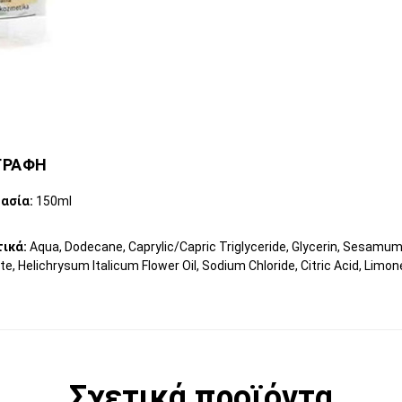
ΓΡΑΦΗ
ασία:
150ml
ικά:
Aqua, Dodecane, Caprylic/Capric Triglyceride, Glycerin, Sesamum
e, Helichrysum Italicum Flower Oil, Sodium Chloride, Citric Acid, Limone
Σχετικά προϊόντα