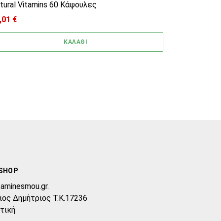
tural Vitamins 60 Κάψουλες
,01
€
ΚΑΛΑΘΙ
SHOP
taminesmou.gr.
ιος Δημήτριος T.K.17236
τική