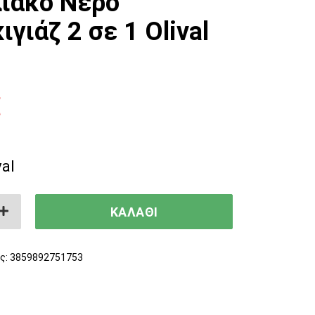
ιακό Νερό
γιάζ 2 σε 1 Olival
€
val
νικό Μικυλλιακό Νερό Ντεμακιγιάζ 2 σε 1 O
ΚΑΛΑΘΙ
ς:
3859892751753