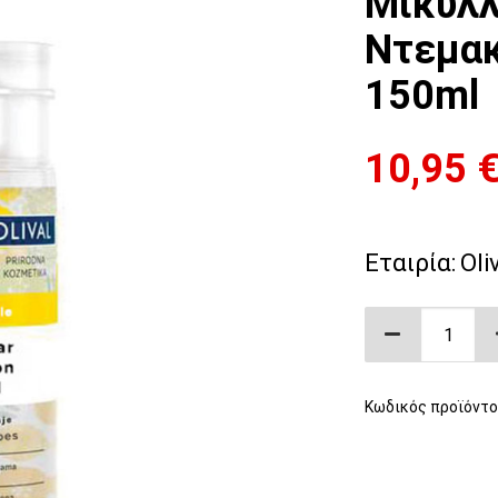
Μικυλλ
Ντεμακι
150ml
10,95
Εταιρία:
Oli
Vegan Οργα
Κωδικός προϊόντο