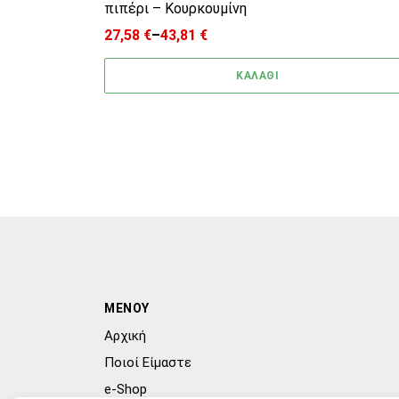
πιπέρι – Κουρκουμίνη
27,58
€
–
43,81
€
Price range: 27,58 € through 43,81 €
ΚΑΛΑΘΙ
ΜΕΝΟΥ
Αρχική
Ποιοί Είμαστε
e-Shop