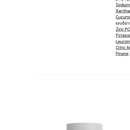
Sodium
Xantha
Cucumis
ενυδατι
Zinc P
Potass
Leucono
Citric A
Pinene
Αυτό το προϊόν έχει πολλαπλές