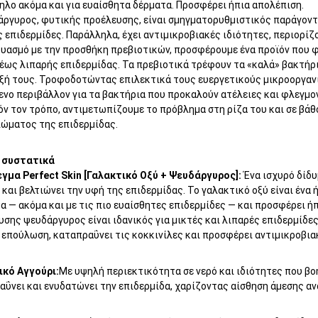
ηλο ακόμα και για ευαίσθητα δέρματα. Προσφέρει ήπια απολέπιση.
ργυρος, φυτικής προέλευσης, είναι σμηγματορυθμιστικός παράγοντας
 επιδερμίδες. Παράλληλα, έχει αντιμικροβιακές ιδιότητες, περιορί
δυασμό με την προσθήκη πρεβιοτικών, προσφέρουμε ένα προϊόν που φ
έως λιπαρής επιδερμίδας. Τα πρεβιοτικά τρέφουν τα «καλά» βακτήρι
ξή τους. Τροφοδοτώντας επιλεκτικά τους ευεργετικούς μικροοργανι
ενο περιβάλλον για τα βακτήρια που προκαλούν ατέλειες και φλεγμο
όν τον τρόπο, αντιμετωπίζουμε το πρόβλημα στη ρίζα του και σε βά
ιώματος της επιδερμίδας.
 συστατικά
γμα Perfect Skin [Γαλακτικό Οξύ + Ψευδάργυρος]:
Ένα ισχυρό δίδυ
και βελτιώνει την υφή της επιδερμίδας. Το γαλακτικό οξύ είναι ένα
α — ακόμα και με τις πιο ευαίσθητες επιδερμίδες — και προσφέρει 
σης ψευδάργυρος είναι ιδανικός για μικτές και λιπαρές επιδερμίδες
 επούλωση, καταπραΰνει τις κοκκινίλες και προσφέρει αντιμικροβια
ικό Αγγούρι:
Με υψηλή περιεκτικότητα σε νερό και ιδιότητες που βοη
αΰνει και ενυδατώνει την επιδερμίδα, χαρίζοντας αίσθηση άμεσης α