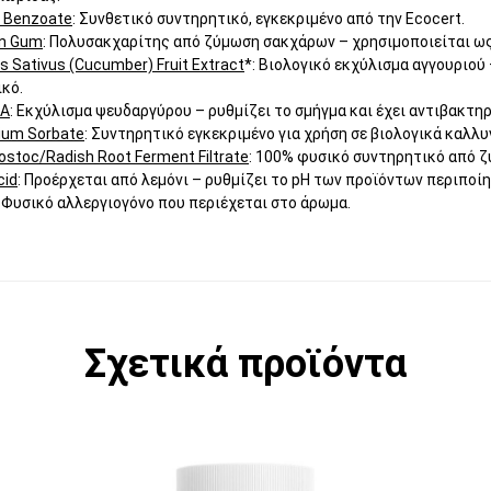
 Benzoate
: Συνθετικό συντηρητικό, εγκεκριμένο από την Ecocert.
n Gum
: Πολυσακχαρίτης από ζύμωση σακχάρων – χρησιμοποιείται ω
 Sativus (Cucumber) Fruit Extract
*: Βιολογικό εκχύλισμα αγγουριού
κό.
CA
: Εκχύλισμα ψευδαργύρου – ρυθμίζει το σμήγμα και έχει αντιβακτη
ium Sorbate
: Συντηρητικό εγκεκριμένο για χρήση σε βιολογικά καλλυ
stoc/Radish Root Ferment Filtrate
: 100% φυσικό συντηρητικό από ζ
cid
: Προέρχεται από λεμόνι – ρυθμίζει το pH των προϊόντων περιποίη
: Φυσικό αλλεργιογόνο που περιέχεται στο άρωμα.
Σχετικά προϊόντα
 παραλλαγές. Οι επιλογές μπορούν να επιλε