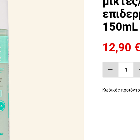
μικτές
επιδερ
150mL
12,90
Λοσιόν καθ
Κωδικός προϊόντο