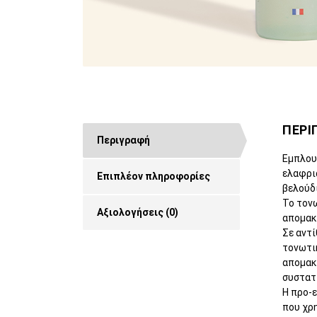
ΠΕΡΙ
Περιγραφή
Εμπλουτ
ελαφρι
Επιπλέον πληροφορίες
βελούδι
Το τονω
Αξιολογήσεις (0)
απομακρ
Σε αντί
τονωτι
απομακ
συστατ
Η προ-ε
που χρ