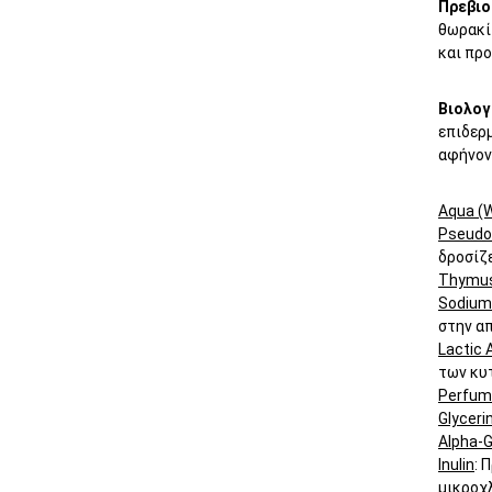
Πρεβιο
θωρακί
και προ
Βιολογ
επιδερμ
αφήνον
Aqua (W
Pseudot
δροσίζε
Thymus
Sodium
στην α
Lactic 
των κυ
Perfume
Glyceri
Alpha-G
Inulin
: 
μικροχ