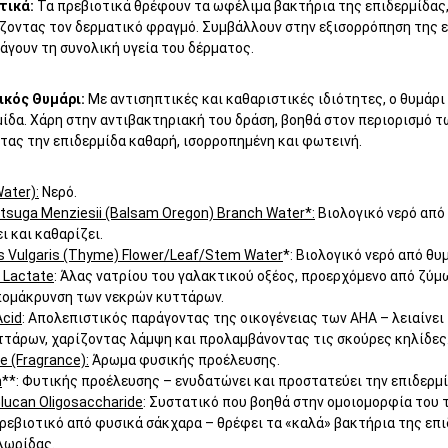
τικά:
Τα πρεβιοτικά θρέφουν τα ωφέλιμα βακτήρια της επιδερμίδας,
ζοντας τον δερματικό φραγμό. Συμβάλλουν στην εξισορρόπηση της επ
άγουν τη συνολική υγεία του δέρματος.
ικός Θυμάρι:
Με αντισηπτικές και καθαριστικές ιδιότητες, ο θυμάρι
ίδα. Χάρη στην αντιβακτηριακή του δράση, βοηθά στον περιορισμό τ
τας την επιδερμίδα καθαρή, ισορροπημένη και φωτεινή.
ater):
Νερό.
suga Menziesii (Balsam Oregon) Branch Water*:
Βιολογικό νερό από 
ι και καθαρίζει.
 Vulgaris (Thyme) Flower/Leaf/Stem Water
*: Βιολογικό νερό από θυ
 Lactate
: Άλας νατρίου του γαλακτικού οξέος, προερχόμενο από ζύμ
πομάκρυνση των νεκρών κυττάρων.
Acid
: Απολεπιστικός παράγοντας της οικογένειας των AHA – λειαίνει
ττάρων, χαρίζοντας λάμψη και προλαμβάνοντας τις σκούρες κηλίδες
 (Fragrance):
Άρωμα φυσικής προέλευσης.
n
**: Φυτικής προέλευσης – ενυδατώνει και προστατεύει την επιδερμί
lucan Oligosaccharide
: Συστατικό που βοηθά στην ομοιομορφία του τ
Πρεβιοτικό από φυσικά σάκχαρα – θρέφει τα «καλά» βακτήρια της επ
λωρίδας.