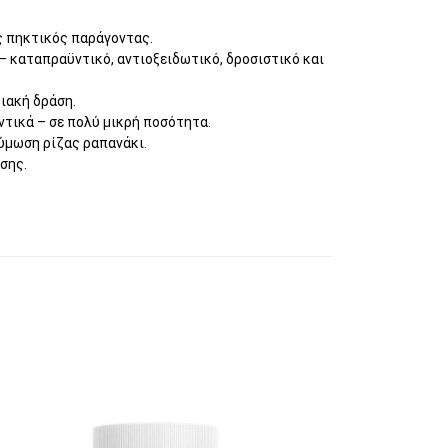
ς πηκτικός παράγοντας.
 – καταπραϋντικό, αντιοξειδωτικό, δροσιστικό και
ριακή δράση.
ντικά – σε πολύ μικρή ποσότητα.
ύμωση ρίζας ραπανάκι.
σης.
γούν στη σελίδα του προϊόντος