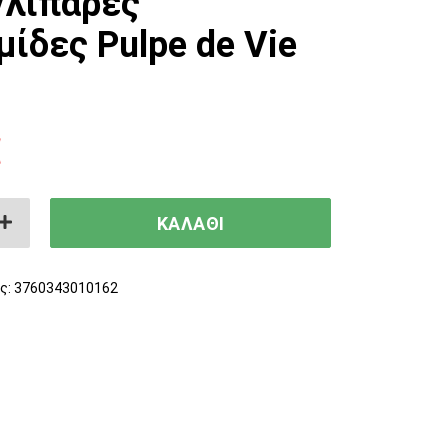
/λιπαρές
μίδες Pulpe de Vie
€
αρισμού για μικτές/λιπαρές επιδερμίδες Pu
ΚΑΛΑΘΙ
ς:
3760343010162