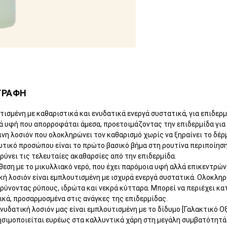
ΓΡΑΦΗ
ισμένη με καθαριστικά και ενυδατικά ενεργά συστατικά, για επιδερ
ά υφή που απορροφάται άμεσα, προετοιμάζοντας την επιδερμίδα για
νη λοσιόν που ολοκληρώνει τον καθαρισμό χωρίς να ξηραίνει το δέρ
τικό προσώπου είναι το πρώτο βασικό βήμα στη ρουτίνα περιποίησης
ύνει τις τελευταίες ακαθαρσίες από την επιδερμίδα.
θεση με το μικυλλιακό νερό, που έχει παρόμοια υφή αλλά επικεντρών
κή λοσιόν είναι εμπλουτισμένη με ισχυρά ενεργά συστατικά. Ολοκλη
ρύνοντας ρύπους, ιδρώτα και νεκρά κύτταρα. Μπορεί να περιέχει κα
ικά, προσαρμοσμένα στις ανάγκες της επιδερμίδας.
νυδατική λοσιόν μας είναι εμπλουτισμένη με το δίδυμο [Γαλακτικό Ο
ησιμοποιείται ευρέως στα καλλυντικά χάρη στη μεγάλη συμβατότητά 