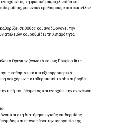
 ενισχύοντας τη φυσική μικροχλωρίδα και
ιδερμίδας, μειώνουν ερεθισμούς και κοκκινίλες
 καθαρίζει σε βάθος και αναζωογονεί την
ων ατελειών και ρυθμίζει τη λιπαρότητα,
έλατο Όρεγκον (γνωστό και ως Douglas fir) –
μάρι – καθαριστικό και εξισορροπητικό.
ωση σακχάρων – σταθεροποιεί το pH και βοηθά
 την υφή του δέρματος και ενισχύει την ανανέωση
.
δα.
όνου και στη διατήρηση υγιούς επιδερμίδας.
ιδερμίδας και επαναφέρει την ισορροπία της