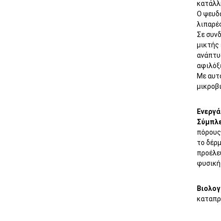
κατάλλ
Ο ψευδά
λιπαρές
Σε συν
μικτής 
ανάπτυ
αφιλόξ
Με αυτ
μικροβ
Ενεργά
Σύμπλε
πόρους 
το δέρμ
προέλευ
φυσική
Βιολογ
καταπρ