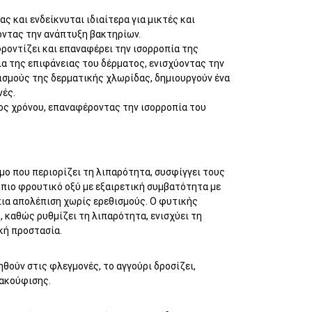
 και ενδείκνυται ιδιαίτερα για μικτές και
ζοντας την ανάπτυξη βακτηρίων.
ροντίζει και επαναφέρει την ισορροπία της
α της επιφάνειας του δέρματος, ενισχύοντας την
σμούς της δερματικής χλωρίδας, δημιουργούν ένα
νές.
θος χρόνου, επαναφέροντας την ισορροπία του
μο που περιορίζει τη λιπαρότητα, συσφίγγει τους
 ήπιο φρουτικό οξύ με εξαιρετική συμβατότητα με
ήπια απολέπιση χωρίς ερεθισμούς. Ο φυτικής
, καθώς ρυθμίζει τη λιπαρότητα, ενισχύει τη
κή προστασία.
θούν στις φλεγμονές, το αγγούρι δροσίζει,
νακούφισης.