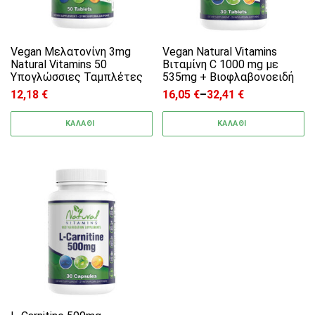
Vegan Μελατονίνη 3mg
Vegan Natural Vitamins
Natural Vitamins 50
Βιταμίνη C 1000 mg με
Υπογλώσσιες Ταμπλέτες
535mg + Bιοφλαβονοειδή
12,18
€
16,05
€
–
32,41
€
Price range: 16,05 € through
ΚΑΛΑΘΙ
ΚΑΛΑΘΙ