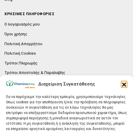
ΧΡΗΣΙΜΕΣ ΠΛΗΡΟΦΟΡΙΕΣ
Ο λογαριασμός μου
Όροι χρήσης
Πολιτική Απορρήτου
Πολιτική Cookies
Τρόποι Πληρωμής
Τρόποι Αποστολής & Παραλαβής
Πολιτική επιστροφών
Διαχείριση Συγκατάθεσης
Επικοινωνία
Για να παρέχουμε την καλύτερη εμπειρία, χρησιμοποιούμε τεχνολογίες
όπως cookies για την αποθήκευση ή/και την πρόσβαση σε πληροφορίες
E-SHOP
συσκευών. Η συγκατάθεση για τις εν λόγω τεχνολογίες θα μας
επιτρέψει να επεξεργαστούμε δεδομένα προσωπικού χαρακτήρα, όπως
Vitaminesmou.gr.
συμπεριφορά περιήγησης ή μοναδικά αναγνωριστικά σε αυτόν τον
Άγιος Δημήτριος T.K.17236
ιστότοπο. Η μη συγκατάθεση ή η ανάκληση της συγκατάθεσης, μπορεί
Αττική
να επηρεάσει αρνητικά ορισμένες λειτουργίες και δυνατότητες.