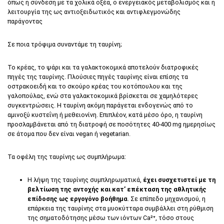
όπως η σύνδεση με τα χολικά οξέα, ο ενεργειακός μεταβολισμός και η
λειτουργία της ως αντιοξειδωτικός και αντιφλεγμονώδης
παράγοντας
Σε ποια τρόφιμα συναντάμε τη ταυρίνη;
Το κρέας, το ψάρι και τα γαλακτοκομικά αποτελούν διατροφικές
πηγές της ταυρίνης. Πλούσιες πηγές ταυρίνης είναι επίσης τα
οστρακοειδή και το σκούρο κρέας του κοτόπουλου και της
γαλοπούλας, ενώ στα γαλακτοκομικά βρίσκεται σε χαμηλότερες
συγκεντρώσεις. Η ταυρίνη ακόμη παράγεται ενδογενώς από το
αμινοξύ κυστεΐνη ή μεθειονίνη. Επιπλέον, κατά μέσο όρο, η ταυρίνη
προσλαμβάνεται από τη διατροφή σε ποσότητες 40-400 mg ημερησίως
σε άτομα που δεν είναι vegan ή vegetarian.
Τα οφέλη της ταυρίνης ως συμπλήρωμα:
Η λήψη της ταυρίνης συμπληρωματικά,
έχει συσχετιστεί με τη
βελτίωση της αντοχής και κατ’ επέκταση της αθλητικής
επίδοσης ως εργογόνο βοήθημα
. Σε επίπεδο μηχανισμού, η
επάρκεια της ταυρίνης στα μυοκύτταρα συμβάλλει στη ρύθμιση
της σηματοδότησης μέσω των ιόντων Ca²⁺, τόσο στους