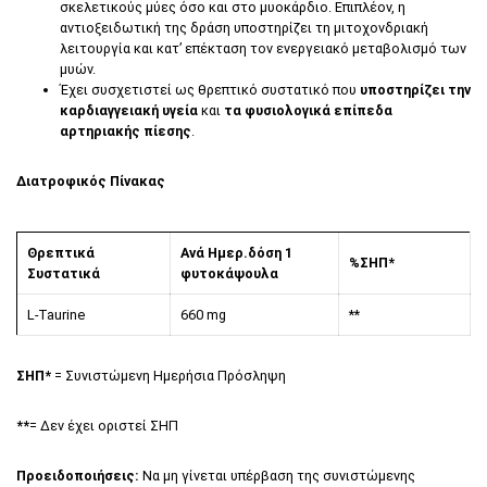
σκελετικούς μύες όσο και στο μυοκάρδιο. Επιπλέον, η
αντιοξειδωτική της δράση υποστηρίζει τη μιτοχονδριακή
λειτουργία και κατ’ επέκταση τον ενεργειακό μεταβολισμό των
μυών.
Έχει συσχετιστεί ως θρεπτικό συστατικό που
υποστηρίζει την
καρδιαγγειακή υγεία
και
τα φυσιολογικά επίπεδα
αρτηριακής πίεσης
.
Διατροφικός Πίνακας
Θρεπτικά
Ανά Ημερ.δόση
1
%
ΣΗΠ*
Συστατικά
φυτοκάψουλα
L-Taurine
660 mg
**
ΣΗΠ*
= Συνιστώμενη Ημερήσια Πρόσληψη
**
= Δεν έχει οριστεί ΣΗΠ
Προειδοποιήσεις:
Να μη γίνεται υπέρβαση της συνιστώμενης