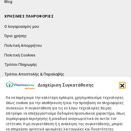
Blog
ΧΡΗΣΙΜΕΣ ΠΛΗΡΟΦΟΡΙΕΣ
Ο λογαριασμός μου
Όροι χρήσης
Πολιτική Απορρήτου
Πολιτική Cookies
Τρόποι Πληρωμής
Τρόποι Αποστολής & Παραλαβής
Πολιτική επιστροφών
Διαχείριση Συγκατάθεσης
Επικοινωνία
Για να παρέχουμε την καλύτερη εμπειρία, χρησιμοποιούμε τεχνολογίες
όπως cookies για την αποθήκευση ή/και την πρόσβαση σε πληροφορίες
E-SHOP
συσκευών. Η συγκατάθεση για τις εν λόγω τεχνολογίες θα μας
επιτρέψει να επεξεργαστούμε δεδομένα προσωπικού χαρακτήρα, όπως
Vitaminesmou.gr.
συμπεριφορά περιήγησης ή μοναδικά αναγνωριστικά σε αυτόν τον
Άγιος Δημήτριος T.K.17236
ιστότοπο. Η μη συγκατάθεση ή η ανάκληση της συγκατάθεσης, μπορεί
Αττική
να επηρεάσει αρνητικά ορισμένες λειτουργίες και δυνατότητες.