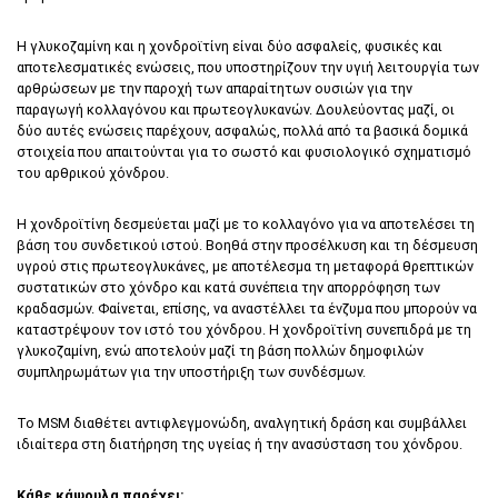
Η γλυκοζαμίνη και η χονδροϊτίνη είναι δύο ασφαλείς, φυσικές και
αποτελεσματικές ενώσεις, που υποστηρίζουν την υγιή λειτουργία των
αρθρώσεων με την παροχή των απαραίτητων ουσιών για την
παραγωγή κολλαγόνου και πρωτεογλυκανών. Δουλεύοντας μαζί, οι
δύο αυτές ενώσεις παρέχουν, ασφαλώς, πολλά από τα βασικά δομικά
στοιχεία που απαιτούνται για το σωστό και φυσιολογικό σχηματισμό
του αρθρικού χόνδρου.
Η χονδροϊτίνη δεσμεύεται μαζί με το κολλαγόνο για να αποτελέσει τη
βάση του συνδετικού ιστού. Βοηθά στην προσέλκυση και τη δέσμευση
υγρού στις πρωτεογλυκάνες, με αποτέλεσμα τη μεταφορά θρεπτικών
συστατικών στο χόνδρο και κατά συνέπεια την απορρόφηση των
κραδασμών. Φαίνεται, επίσης, να αναστέλλει τα ένζυμα που μπορούν να
καταστρέψουν τον ιστό του χόνδρου. Η χονδροϊτίνη συνεπιδρά με τη
γλυκοζαμίνη, ενώ αποτελούν μαζί τη βάση πολλών δημοφιλών
συμπληρωμάτων για την υποστήριξη των συνδέσμων.
Το MSM διαθέτει αντιφλεγμονώδη, αναλγητική δράση και συμβάλλει
ιδιαίτερα στη διατήρηση της υγείας ή την ανασύσταση του χόνδρου.
Κάθε κάψουλα παρέχει: