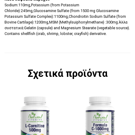
Sodium:110mg,Potassium (from Potassium
Chloride):245mg,Glucosamine Sulfate (from 1500 mg Glucosamine
Potassium Sulfate Complex):1100mg,Chondroitin Sodium Sulfate (from
Bovine Cartilage):1200mg,MSM (Methylsuiphonylmethane) :300mg.Άλλα
συστατικά:Gelatin (capsule) and Magnesium Stearate (vegetable source).
Contains shellfish (crab, shrimp, lobster, crayfish) derivative.
Σχετικά προϊόντα
Αυτό το προϊόν έχει π