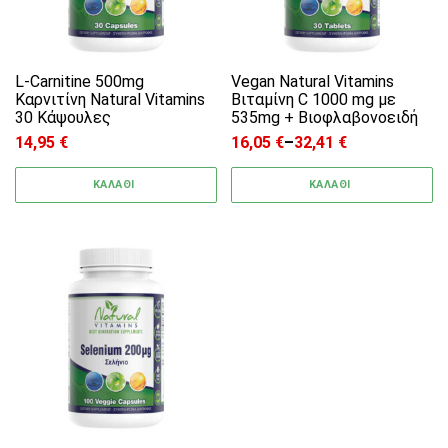
L-Carnitine 500mg
Vegan Natural Vitamins
Καρνιτίνη Natural Vitamins
Βιταμίνη C 1000 mg με
30 Κάψουλες
535mg + Bιοφλαβονοειδή
14,95
€
16,05
€
–
32,41
€
Price range: 16,05 € through
ΚΑΛΑΘΙ
ΚΑΛΑΘΙ