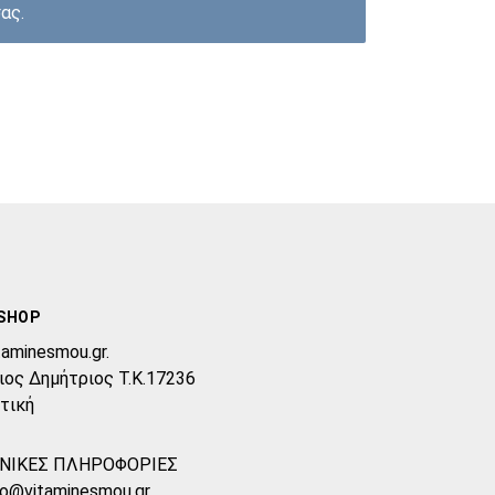
ας.
SHOP
taminesmou.gr.
ιος Δημήτριος T.K.17236
τική
ΝΙΚΕΣ ΠΛΗΡΟΦΟΡΙΕΣ
fo@vitaminesmou.gr