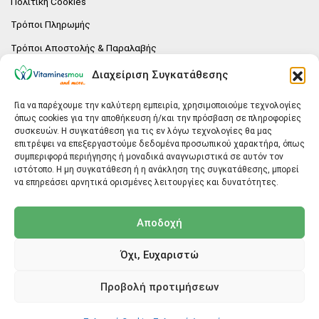
Πολιτική Cookies
Τρόποι Πληρωμής
Τρόποι Αποστολής & Παραλαβής
Πολιτική επιστροφών
Διαχείριση Συγκατάθεσης
Επικοινωνία
Για να παρέχουμε την καλύτερη εμπειρία, χρησιμοποιούμε τεχνολογίες
όπως cookies για την αποθήκευση ή/και την πρόσβαση σε πληροφορίες
E-SHOP
συσκευών. Η συγκατάθεση για τις εν λόγω τεχνολογίες θα μας
επιτρέψει να επεξεργαστούμε δεδομένα προσωπικού χαρακτήρα, όπως
Vitaminesmou.gr.
συμπεριφορά περιήγησης ή μοναδικά αναγνωριστικά σε αυτόν τον
Άγιος Δημήτριος T.K.17236
ιστότοπο. Η μη συγκατάθεση ή η ανάκληση της συγκατάθεσης, μπορεί
Αττική
να επηρεάσει αρνητικά ορισμένες λειτουργίες και δυνατότητες.
ΓΕΝΙΚΕΣ ΠΛΗΡΟΦΟΡΙΕΣ
Αποδοχή
info@vitaminesmou.gr
Όχι, Ευχαριστώ
Copyright ©2026
Vitaminesmou.gr
Προβολή προτιμήσεων