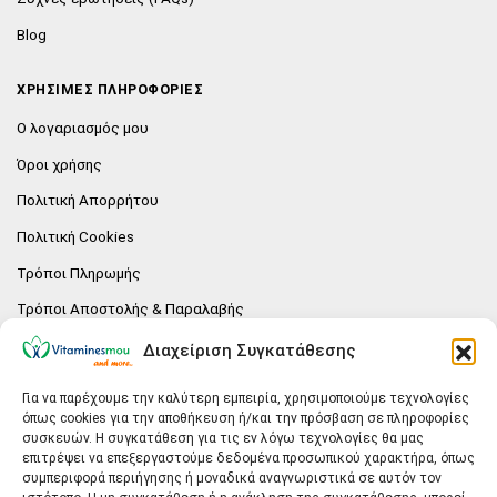
Blog
ΧΡΗΣΙΜΕΣ ΠΛΗΡΟΦΟΡΙΕΣ
Ο λογαριασμός μου
Όροι χρήσης
Πολιτική Απορρήτου
Πολιτική Cookies
Τρόποι Πληρωμής
Τρόποι Αποστολής & Παραλαβής
Πολιτική επιστροφών
Διαχείριση Συγκατάθεσης
Επικοινωνία
Για να παρέχουμε την καλύτερη εμπειρία, χρησιμοποιούμε τεχνολογίες
όπως cookies για την αποθήκευση ή/και την πρόσβαση σε πληροφορίες
E-SHOP
συσκευών. Η συγκατάθεση για τις εν λόγω τεχνολογίες θα μας
επιτρέψει να επεξεργαστούμε δεδομένα προσωπικού χαρακτήρα, όπως
Vitaminesmou.gr.
συμπεριφορά περιήγησης ή μοναδικά αναγνωριστικά σε αυτόν τον
Άγιος Δημήτριος T.K.17236