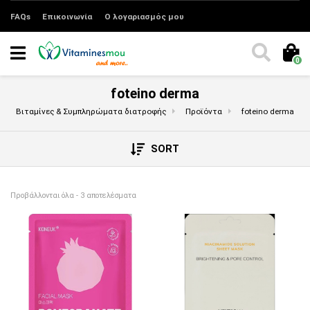
FAQs
Επικοινωνία
Ο λογαριασμός μου
0
foteino derma
Βιταμίνες & Συμπληρώματα διατροφής
Προϊόντα
foteino derma
SORT
Sorted by price: low to high
Προβάλλονται όλα - 3 αποτελέσματα