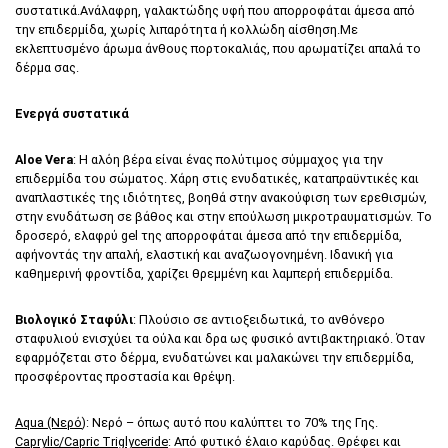
συστατικά.Ανάλαφρη, γαλακτώδης υφή που απορροφάται άμεσα από
την επιδερμίδα, χωρίς λιπαρότητα ή κολλώδη αίσθηση.Με
εκλεπτυσμένο άρωμα άνθους πορτοκαλιάς, που αρωματίζει απαλά το
δέρμα σας.
Ενεργά συστατικά
Aloe Vera
: Η αλόη βέρα είναι ένας πολύτιμος σύμμαχος για την
επιδερμίδα του σώματος. Χάρη στις ενυδατικές, καταπραϋντικές και
αναπλαστικές της ιδιότητες, βοηθά στην ανακούφιση των ερεθισμών,
στην ενυδάτωση σε βάθος και στην επούλωση μικροτραυματισμών. Το
δροσερό, ελαφρύ gel της απορροφάται άμεσα από την επιδερμίδα,
αφήνοντάς την απαλή, ελαστική και αναζωογονημένη. Ιδανική για
καθημερινή φροντίδα, χαρίζει θρεμμένη και λαμπερή επιδερμίδα.
Βιολογικό Σταφύλι
: Πλούσιο σε αντιοξειδωτικά, το ανθόνερο
σταφυλιού ενισχύει τα ούλα και δρα ως φυσικό αντιβακτηριακό. Όταν
εφαρμόζεται στο δέρμα, ενυδατώνει και μαλακώνει την επιδερμίδα,
προσφέροντας προστασία και θρέψη.
Aqua (Νερό
): Νερό – όπως αυτό που καλύπτει το 70% της Γης.
Caprylic/Capric Triglyceride
: Από φυτικό έλαιο καρύδας. Θρέφει και