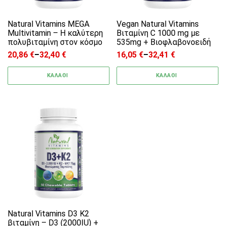
Natural Vitamins MEGA
Vegan Natural Vitamins
Multivitamin – Η καλύτερη
Βιταμίνη C 1000 mg με
πολυβιταμίνη στον κόσμο
535mg + Bιοφλαβονοειδή
20,86
€
–
32,40
€
16,05
€
–
32,41
€
Price range: 20,86 € through 32,40 €
Price range: 16,05 € through
ΚΑΛΑΘΙ
ΚΑΛΑΘΙ
Αυτό το προϊόν έχει πολλαπλές παραλλαγές. 
Natural Vitamins D3 K2
βιταμίνη – D3 (2000IU) +