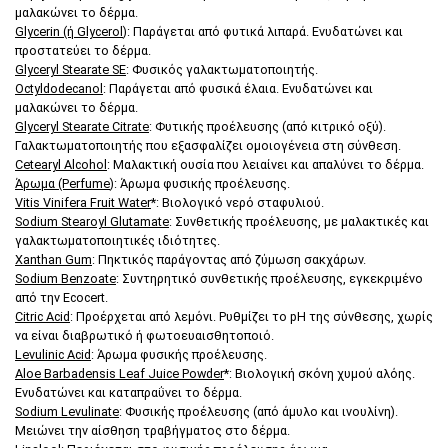
μαλακώνει το δέρμα.
Glycerin (ή Glycerol
): Παράγεται από φυτικά λιπαρά. Ενυδατώνει και
προστατεύει το δέρμα.
Glyceryl Stearate SE
: Φυσικός γαλακτωματοποιητής.
Octyldodecanol
: Παράγεται από φυσικά έλαια. Ενυδατώνει και
μαλακώνει το δέρμα.
Glyceryl Stearate Citrate
: Φυτικής προέλευσης (από κιτρικό οξύ).
Γαλακτωματοποιητής που εξασφαλίζει ομοιογένεια στη σύνθεση.
Cetearyl Alcohol
: Μαλακτική ουσία που λειαίνει και απαλύνει το δέρμα.
Άρωμα (Perfume
): Άρωμα φυσικής προέλευσης.
Vitis Vinifera Fruit Water
*: Βιολογικό νερό σταφυλιού.
Sodium Stearoyl Glutamate
: Συνθετικής προέλευσης, με μαλακτικές και
γαλακτωματοποιητικές ιδιότητες.
Xanthan Gum
: Πηκτικός παράγοντας από ζύμωση σακχάρων.
Sodium Benzoate
: Συντηρητικό συνθετικής προέλευσης, εγκεκριμένο
από την Ecocert.
Citric Acid
: Προέρχεται από λεμόνι. Ρυθμίζει το pH της σύνθεσης, χωρίς
να είναι διαβρωτικό ή φωτοευαισθητοποιό.
Levulinic Acid
: Άρωμα φυσικής προέλευσης.
Aloe Barbadensis Leaf Juice Powder
*: Βιολογική σκόνη χυμού αλόης.
Ενυδατώνει και καταπραΰνει το δέρμα.
Sodium Levulinate
: Φυσικής προέλευσης (από άμυλο και ινουλίνη).
Μειώνει την αίσθηση τραβήγματος στο δέρμα.