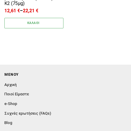
K2 (75μg)
12,61
€
–
22,21
€
Price range: 12,61 € through 22,21 €
ΚΑΛΑΘΙ
ΜΕΝΟΥ
Αρχική
Ποιοί Είμαστε
e-Shop
Συχνές ερωτήσεις (FAQs)
Blog