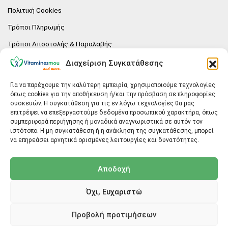
Πολιτική Cookies
Τρόποι Πληρωμής
Τρόποι Αποστολής & Παραλαβής
Πολιτική επιστροφών
Διαχείριση Συγκατάθεσης
Επικοινωνία
Για να παρέχουμε την καλύτερη εμπειρία, χρησιμοποιούμε τεχνολογίες
όπως cookies για την αποθήκευση ή/και την πρόσβαση σε πληροφορίες
E-SHOP
συσκευών. Η συγκατάθεση για τις εν λόγω τεχνολογίες θα μας
επιτρέψει να επεξεργαστούμε δεδομένα προσωπικού χαρακτήρα, όπως
Vitaminesmou.gr.
συμπεριφορά περιήγησης ή μοναδικά αναγνωριστικά σε αυτόν τον
Άγιος Δημήτριος T.K.17236
ιστότοπο. Η μη συγκατάθεση ή η ανάκληση της συγκατάθεσης, μπορεί
Αττική
να επηρεάσει αρνητικά ορισμένες λειτουργίες και δυνατότητες.
ΓΕΝΙΚΕΣ ΠΛΗΡΟΦΟΡΙΕΣ
Αποδοχή
info@vitaminesmou.gr
Όχι, Ευχαριστώ
Copyright ©2026
Vitaminesmou.gr
Προβολή προτιμήσεων