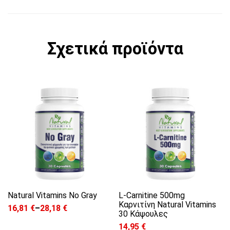
Σχετικά προϊόντα
Αυτό το προϊόν έχει πολλαπλές παραλλαγές. 
Natural Vitamins No Gray
L-Carnitine 500mg
Καρνιτίνη Natural Vitamins
16,81
€
–
28,18
€
Price range: 16,81 € through 28,18 €
30 Κάψουλες
14,95
€