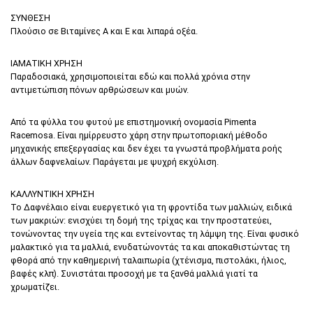
ΣΥΝΘΕΣΗ
Πλούσιο σε Βιταμίνες Α και E και λιπαρά οξέα.
ΙΑΜΑΤΙΚΗ ΧΡΗΣΗ
Παραδοσιακά, χρησιμοποιείται εδώ και πολλά χρόνια στην
αντιμετώπιση πόνων αρθρώσεων και μυών.
Από τα φύλλα του φυτού με επιστημονική ονομασία Pimenta
Racemosa. Είναι ημίρρευστο χάρη στην πρωτοποριακή μέθοδο
μηχανικής επεξεργασίας και δεν έχει τα γνωστά προβλήματα ροής
άλλων δαφνελαίων. Παράγεται με ψυχρή εκχύλιση.
ΚΑΛΛΥΝΤΙΚΗ ΧΡΗΣΗ
Το Δαφνέλαιο είναι ευεργετικό για τη φροντίδα των μαλλιών, ειδικά
των μακριών: ενισχύει τη δομή της τρίχας και την προστατεύει,
τονώνοντας την υγεία της και εντείνοντας τη λάμψη της. Είναι φυσικό
μαλακτικό για τα μαλλιά, ενυδατώνοντάς τα και αποκαθιστώντας τη
φθορά από την καθημερινή ταλαιπωρία (χτένισμα, πιστολάκι, ήλιος,
βαφές κλπ). Συνιστάται προσοχή με τα ξανθά μαλλιά γιατί τα
χρωματίζει.