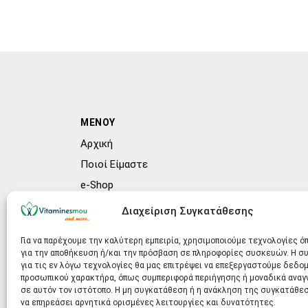
ΜΕΝΟΥ
Αρχική
Ποιοί Είμαστε
e-Shop
Συχνές ερωτήσεις (FAQs)
Διαχείριση Συγκατάθεσης
Blog
Για να παρέχουμε την καλύτερη εμπειρία, χρησιμοποιούμε τεχνολογίες ό
για την αποθήκευση ή/και την πρόσβαση σε πληροφορίες συσκευών. Η 
για τις εν λόγω τεχνολογίες θα μας επιτρέψει να επεξεργαστούμε δεδο
προσωπικού χαρακτήρα, όπως συμπεριφορά περιήγησης ή μοναδικά ανα
σε αυτόν τον ιστότοπο. Η μη συγκατάθεση ή η ανάκληση της συγκατάθεσ
να επηρεάσει αρνητικά ορισμένες λειτουργίες και δυνατότητες.