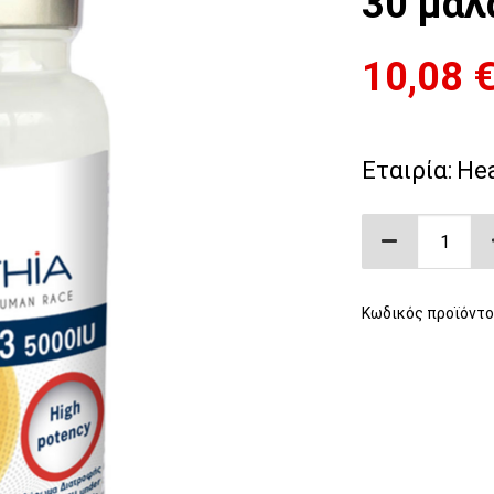
30 μαλ
10,08
Εταιρία:
Hea
D3 5000IU 
Κωδικός προϊόντο