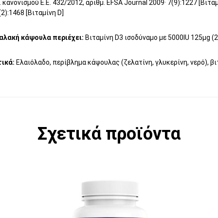
. κανονισμού Ε.Ε. 432/2012, αριθμ. EFSA Journal 2009· 7(9):1227 [Βιταμί
(2):1468 [Βιταμίνη D]
αλακή κάψουλα περιέχει:
Βιταμίνη D3 ισοδύναμο με 5000IU 125μg (
τικά:
Ελαιόλαδο, περίβλημα κάψουλας (ζελατίνη, γλυκερίνη, νερό), β
Σχετικά προϊόντα
Α