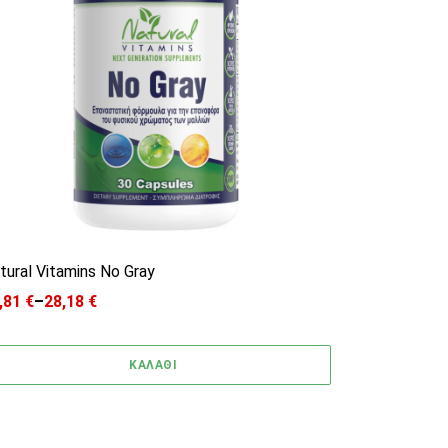
tural Vitamins No Gray
,81
€
–
28,18
€
ice range: 16,81 € through 28,18 €
ΚΑΛΑΘΙ