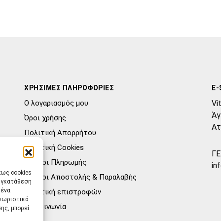
ΧΡΗΣΙΜΕΣ ΠΛΗΡΟΦΟΡΙΕΣ
E-
Ο λογαριασμός μου
Vi
Άγ
Όροι χρήσης
Ατ
Πολιτική Απορρήτου
Πολιτική Cookies
ΓΕ
Τρόποι Πληρωμής
in
πως cookies
Τρόποι Αποστολής & Παραλαβής
συγκατάθεση
μένα
Πολιτική επιστροφών
γνωριστικά
Επικοινωνία
ης, μπορεί