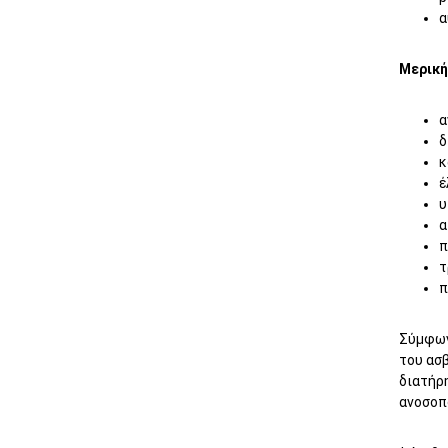
α
Μερική
α
δ
κ
έ
υ
α
π
τ
π
Σύμφων
του ασ
διατήρ
ανοσοπο