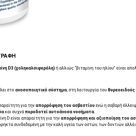
ΓΡΑΦΗ
μίνη D3 (χοληκαλσιφερόλη)
ή αλλιώς “βιταμίνη του ηλίου” είναι απ
λει στο
ανοσοποιητικό σύστημα
, στη λειτουργία του
θυρεοειδούς
παραίτητη για την
απορρόφηση του ασβεστίου
ενώ η σοβαρή έλλειψ
δα
και συχνά
πυροδοτεί αυτοάνοσα νοσήματα.
ίνη D είναι απαραίτητη για την
απορρόφηση και αξιοποίηση του ασ
ρρηκτα συνδεδεμένη με την καλή υγεία των οστών, των δοντιών αλλά