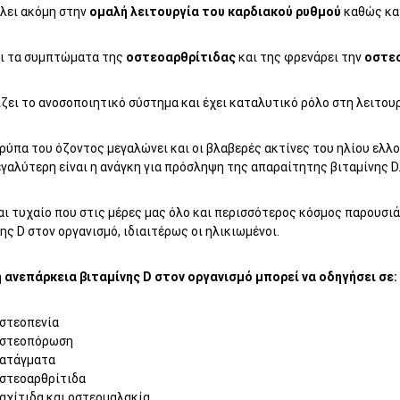
λει ακόμη στην
ομαλή λειτουργία του καρδιακού ρυθμού
καθώς κα
ι τα συμπτώματα της
οστεοαρθρίτιδας
και της φρενάρει την
οστε
ζει το ανοσοποιητικό σύστημα και έχει καταλυτικό ρόλο στη λειτου
ρύπα του όζοντος μεγαλώνει και οι βλαβερές ακτίνες του ηλίου ελλο
γαλύτερη είναι η ανάγκη για πρόσληψη της απαραίτητης βιταμίνης D
αι τυχαίο που στις μέρες μας όλο και περισσότερος κόσμος παρουσιά
ης D στον οργανισμό, ιδιαιτέρως οι ηλικιωμένοι.
 ανεπάρκεια βιταμίνης D στον οργανισμό μπορεί να οδηγήσει σε:
στεοπενία
στεοπόρωση
ατάγματα
στεοαρθρίτιδα
αχίτιδα και οστεομαλακία