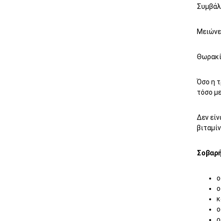
Συμβάλ
Μειώνε
Θωρακί
Όσο η τ
τόσο με
Δεν είν
βιταμίν
Σοβαρή
ο
ο
κ
ο
ρ