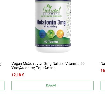
ς
Vegan Μελατονίνη 3mg Natural Vitamins 50
Na
Υπογλώσσιες Ταμπλέτες
16
Pr
12,18
€
ΚΑΛΑΘΙ