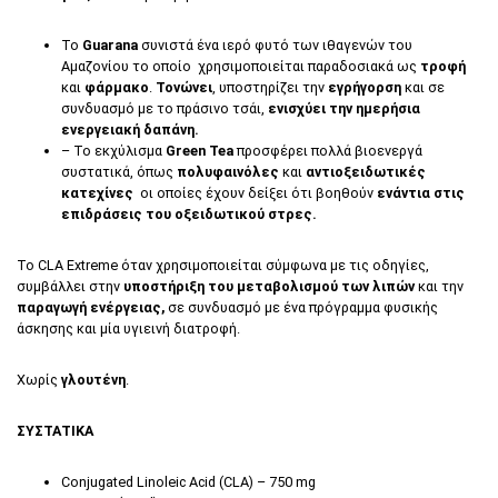
Το
Guarana
συνιστά ένα ιερό φυτό των ιθαγενών του
Αμαζονίου το οποίο χρησιμοποιείται παραδοσιακά ως
τροφή
και
φάρμακο
.
Τονώνει
, υποστηρίζει την
εγρήγορση
και σε
συνδυασμό με το πράσινο τσάι,
ενισχύει την ημερήσια
ενεργειακή δαπάνη.
– Το εκχύλισμα
Green Tea
προσφέρει πολλά βιοενεργά
συστατικά, όπως
πολυφαινόλες
και
αντιοξειδωτικές
κατεχίνες
οι οποίες έχουν δείξει ότι βοηθούν
ενάντια στις
επιδράσεις του οξειδωτικού στρες.
Το CLA Extreme όταν χρησιμοποιείται σύμφωνα με τις οδηγίες,
συμβάλλει στην
υποστήριξη του μεταβολισμού των λιπών
και την
παραγωγή ενέργειας,
σε συνδυασμό με ένα πρόγραμμα φυσικής
άσκησης και μία υγιεινή διατροφή.
Χωρίς
γλουτένη
.
ΣΥΣΤΑΤΙΚΑ
Conjugated Linoleic Acid (CLA) – 750 mg