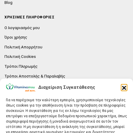
Blog
ΧΡΗΣΙΜΕΣ ΠΛΗΡΟΦΟΡΙΕΣ
Ο λογαριασμός μου
Όροι χρήσης
Πολιτική Απορρήτου
Πολιτική Cookies
Τρόποι Πληρωμής
Τρόποι Αποστολής & Παραλαβής
Πολιτική επιστροφών
Διαχείριση Συγκατάθεσης
Επικοινωνία
Για να παρέχουμε την καλύτερη εμπειρία, χρησιμοποιούμε τεχνολογίες
όπως cookies για την αποθήκευση ή/και την πρόσβαση σε πληροφορίες
E-SHOP
συσκευών. Η συγκατάθεση για τις εν λόγω τεχνολογίες θα μας
επιτρέψει να επεξεργαστούμε δεδομένα προσωπικού χαρακτήρα, όπως
Vitaminesmou.gr.
συμπεριφορά περιήγησης ή μοναδικά αναγνωριστικά σε αυτόν τον
Άγιος Δημήτριος T.K.17236
ιστότοπο. Η μη συγκατάθεση ή η ανάκληση της συγκατάθεσης, μπορεί
Αττική
να επηρεάσει αρνητικά ορισμένες λειτουργίες και δυνατότητες.