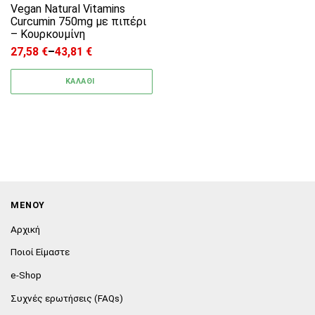
Vegan Natural Vitamins
Curcumin 750mg με πιπέρι
– Κουρκουμίνη
27,58
€
–
43,81
€
Price range: 27,58 € through 43,81 €
ΚΑΛΑΘΙ
ΜΕΝΟΥ
Αρχική
Ποιοί Είμαστε
e-Shop
Συχνές ερωτήσεις (FAQs)