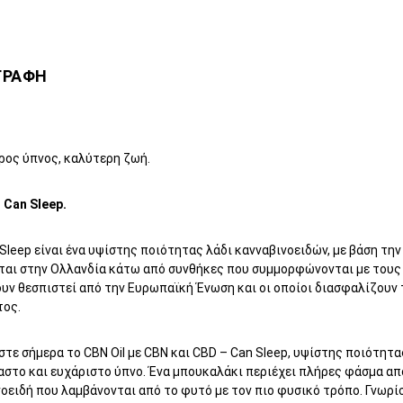
ΓΡΑΦΗ
l
ρος ύπνος, καλύτερη ζωή.
 Can Sleep.
Sleep είναι ένα υψίστης ποιότητας λάδι κανναβινοειδών, με βάση τη
ται στην Ολλανδία κάτω από συνθήκες που συμμορφώνονται με τους
υν θεσπιστεί από την Ευρωπαϊκή Ένωση και οι οποίοι διασφαλίζουν 
τος.
τε σήμερα το CBN Oil με CBN και CBD – Can Sleep, υψίστης ποιότητας
αστο και ευχάριστο ύπνο. Ένα μπουκαλάκι περιέχει πλήρες φάσμα απ
οειδή που λαμβάνονται από το φυτό με τον πιο φυσικό τρόπο. Γνωρί