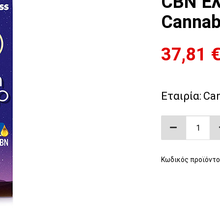
CBN Έλ
Cannab
37,81
Εταιρία:
Ca
Can Sleep 
Κωδικός προϊόντο