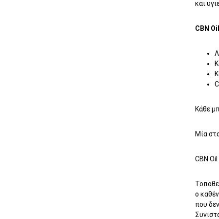
και υγι
CBN Oi
Λ
Κ
Κ
Κάθε μ
Μία στ
CBN Oil
Τοποθετ
ο καθέν
που δεν
Συνιστά