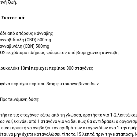
εινή ζωή.
l Συστατικά:
άδι από σπόρους κάνναβης
ανναβιδιόλη (CBD) 500mg
ανναβινόλη (CBN) 500mg
CO
2
εκχύλισμα πλήρους φάσματος από βιομηχανική κάνναβη
πουκαλάκι 10ml περιέχει περίπου 300 σταγόνες
αγόνα περιέχει περίπου 3mg φυτοκανναβινοειδών
 Προτεινόμενη δόση:
ήστε τις σταγόνες κάτω από τη γλώσσα, κρατήστε για 1-2 λεπτά και 
ας να ξεκινάει από 1 σταγόνα για να δει πως θα αντιδράσει ο οργανισ
 είναι αρκετή να ανεβάζει τον αριθμό των σταγονιδίων ανά 1 την ημέρ
ται να μην έχετε καταναλώσει τίποτα 15 λεπτά πριν την κατάποση. 