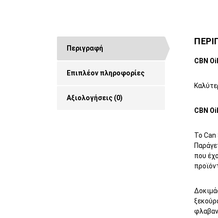
ΠΕΡΙ
Περιγραφή
CBN Oi
Επιπλέον πληροφορίες
Καλύτε
Αξιολογήσεις (0)
CBN Oil
Το Can 
Παράγε
που έχο
προϊόν
Δοκιμάσ
ξεκούρ
φλαβαν