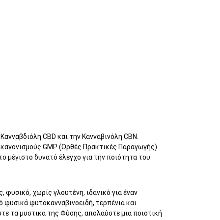
ν Κανναβδιόλη CBD και την Κανναβινόλη CBN.
 κανονισμούς GMP (Ορθές Πρακτικές Παραγωγής)
το μέγιστο δυνατό έλεγχο για την ποιότητα του
, φυσικό, χωρίς γλουτένη, ιδανικό για έναν
ό φυσικά φυτοκανναβινοειδή, τερπένια και
στε τα μυστικά της Φύσης, απολαύστε μια ποιοτική