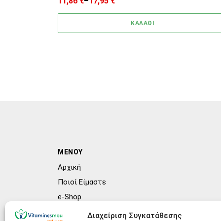
11,86
€
–
17,95
€
Price range: 11,86 € through 17,95 €
ΚΑΛΑΘΙ
ΜΕΝΟΥ
Αρχική
Ποιοί Είμαστε
e-Shop
Συχνές ερωτήσεις (FAQs)
Διαχείριση Συγκατάθεσης