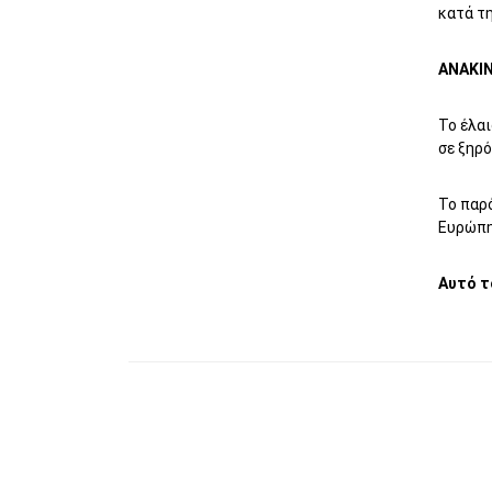
κατά τη
ΑΝΑΚΙΝ
Το έλα
σε ξηρό
Το παρό
Ευρώπη.
Αυτό τ