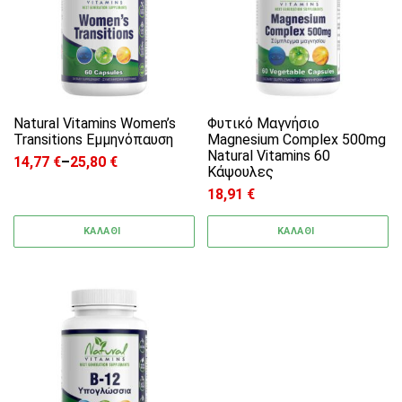
Natural Vitamins Women’s
Φυτικό Μαγνήσιο
Transitions Εμμηνόπαυση
Magnesium Complex 500mg
Natural Vitamins 60
14,77
€
–
25,80
€
Price range: 14,77 € through 25,80 €
Κάψουλες
18,91
€
ΚΑΛΑΘΙ
ΚΑΛΑΘΙ
Αυτό το προϊόν έχει πολλαπλές παραλλαγές. 