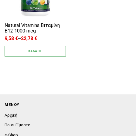
Natural Vitamins Bιταμίνη
B12 1000 mcg
9,58
€
–
22,78
€
Price range: 9,58 € through 22,78 €
ΚΑΛΑΘΙ
ΜΕΝΟΥ
Αρχική
Ποιοί Είμαστε
e-Shop