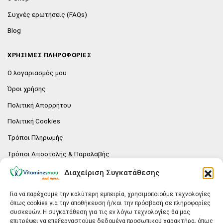
Συχνές ερωτήσεις (FAQs)
Blog
ΧΡΗΣΙΜΕΣ ΠΛΗΡΟΦΟΡΙΕΣ
Ο λογαριασμός μου
Όροι χρήσης
Πολιτική Απορρήτου
Πολιτική Cookies
Τρόποι Πληρωμής
Τρόποι Αποστολής & Παραλαβής
Πολιτική επιστροφών
Διαχείριση Συγκατάθεσης
Επικοινωνία
Για να παρέχουμε την καλύτερη εμπειρία, χρησιμοποιούμε τεχνολογίες
όπως cookies για την αποθήκευση ή/και την πρόσβαση σε πληροφορίες
E-SHOP
συσκευών. Η συγκατάθεση για τις εν λόγω τεχνολογίες θα μας
επιτρέψει να επεξεργαστούμε δεδομένα προσωπικού χαρακτήρα, όπως