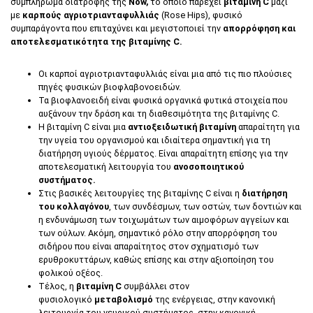
συμπλήρωμα διατροφής της
Now,
το οποίο παρέχει
βιταμίνη C
μαζί
με
καρπούς
αγριοτριανταφυλλιάς
(Rose Hips), φυσικό
συμπαράγοντα που επιταχύνει και μεγιστοποιεί την
απορρόφηση και
αποτελεσματικότητα της βιταμίνης C.
Οι καρποί αγριοτριανταφυλλιάς είναι μια από τις πιο πλούσιες
πηγές φυσικών βιοφλαβονοειδών.
Τα βιοφλανοειδή είναι φυσικά οργανικά φυτικά στοιχεία που
αυξάνουν την δράση και τη διαθεσιμότητα της βιταμίνης C.
Η βιταμίνη C είναι μια
αντιοξειδωτική
βιταμίνη
απαραίτητη για
την υγεία του οργανισμού και ιδιαίτερα σημαντική για τη
διατήρηση υγιούς δέρματος. Είναι απαραίτητη επίσης για την
αποτελεσματική λειτουργία του
ανοσοποιητικού
συστήματος.
Στις βασικές λειτουργίες της βιταμίνης C είναι η
διατήρηση
του κολλαγόνου
, των συνδέσμων, των οστών, των δοντιών και
η ενδυνάμωση των τοιχωμάτων των αιμοφόρων αγγείων και
των ούλων. Ακόμη, σημαντικό ρόλο στην απορρόφηση του
σιδήρου που είναι απαραίτητος στον σχηματισμό των
ερυθροκυττάρων, καθώς επίσης και στην αξιοποίηση του
φολικού οξέος.
Τέλος, η
βιταμίνη C
συμβάλλει στον
φυσιολογικό
μεταβολισμό
της ενέργειας, στην κανονική
λειτουργία του νευρικού συστήματος, στην κανονική