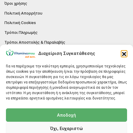
Όροι χρήσης
Πολιτική Απορρήτου
Πολιτική Cookies
Τρόποι Πληρωμής
Τρόποι Αποστολής & Παραλαβής
Πολιτική επιστροφών
Διαχείριση Συγκατάθεσης
Επικοινωνία
Για να παρέχουμε την καλύτερη εμπειρία, χρησιμοποιούμε τεχνολογίες
όπως cookies για την αποθήκευση ή/και την πρόσβαση σε πληροφορίες
E-SHOP
συσκευών. Η συγκατάθεση για τις εν λόγω τεχνολογίες θα μας
επιτρέψει να επεξεργαστούμε δεδομένα προσωπικού χαρακτήρα, όπως
Vitaminesmou.gr.
συμπεριφορά περιήγησης ή μοναδικά αναγνωριστικά σε αυτόν τον
Άγιος Δημήτριος T.K.17236
ιστότοπο. Η μη συγκατάθεση ή η ανάκληση της συγκατάθεσης, μπορεί
Αττική
να επηρεάσει αρνητικά ορισμένες λειτουργίες και δυνατότητες.
ΓΕΝΙΚΕΣ ΠΛΗΡΟΦΟΡΙΕΣ
Αποδοχή
info@vitaminesmou.gr
Όχι, Ευχαριστώ