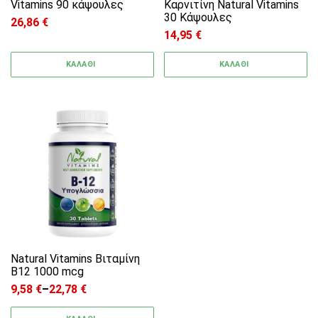
Vitamins 90 κάψουλες
Καρνιτίνη Natural Vitamins
30 Κάψουλες
26,86
€
14,95
€
ΚΑΛΑΘΙ
ΚΑΛΑΘΙ
Αυτό το προϊόν έχει πολλαπλές παραλλαγές. 
Natural Vitamins Bιταμίνη
B12 1000 mcg
9,58
€
–
22,78
€
Price range: 9,58 € through 22,78 €