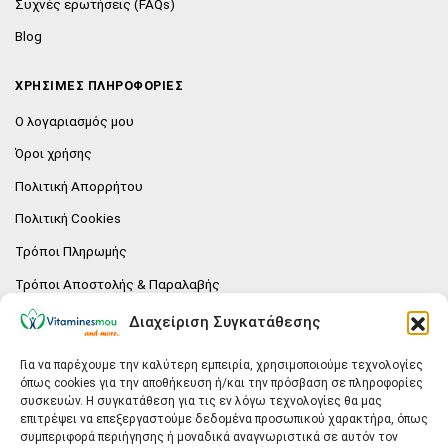
Συχνές ερωτήσεις (FAQs)
Blog
ΧΡΗΣΙΜΕΣ ΠΛΗΡΟΦΟΡΙΕΣ
Ο λογαριασμός μου
Όροι χρήσης
Πολιτική Απορρήτου
Πολιτική Cookies
Τρόποι Πληρωμής
Τρόποι Αποστολής & Παραλαβής
Πολιτική επιστροφών
Διαχείριση Συγκατάθεσης
Επικοινωνία
Για να παρέχουμε την καλύτερη εμπειρία, χρησιμοποιούμε τεχνολογίες
όπως cookies για την αποθήκευση ή/και την πρόσβαση σε πληροφορίες
E-SHOP
συσκευών. Η συγκατάθεση για τις εν λόγω τεχνολογίες θα μας
επιτρέψει να επεξεργαστούμε δεδομένα προσωπικού χαρακτήρα, όπως
Vitaminesmou.gr.
συμπεριφορά περιήγησης ή μοναδικά αναγνωριστικά σε αυτόν τον