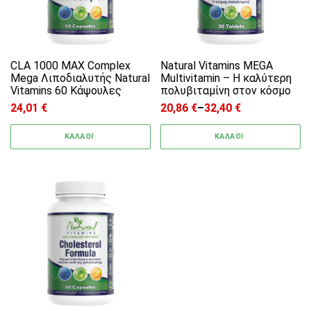
CLA 1000 MAX Complex
Natural Vitamins MEGA
Mega Λιποδιαλυτής Natural
Multivitamin – Η καλύτερη
Vitamins 60 Κάψουλες
πολυβιταμίνη στον κόσμο
24,01
€
20,86
€
–
32,40
€
Price range: 20,86 € through
ΚΑΛΑΘΙ
ΚΑΛΑΘΙ