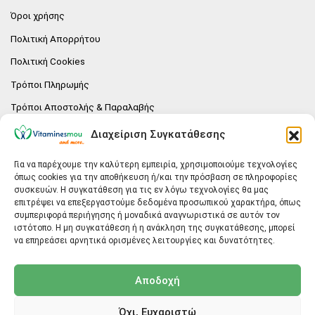
Όροι χρήσης
Πολιτική Απορρήτου
Πολιτική Cookies
Τρόποι Πληρωμής
Τρόποι Αποστολής & Παραλαβής
Πολιτική επιστροφών
Διαχείριση Συγκατάθεσης
Επικοινωνία
Για να παρέχουμε την καλύτερη εμπειρία, χρησιμοποιούμε τεχνολογίες
όπως cookies για την αποθήκευση ή/και την πρόσβαση σε πληροφορίες
E-SHOP
συσκευών. Η συγκατάθεση για τις εν λόγω τεχνολογίες θα μας
επιτρέψει να επεξεργαστούμε δεδομένα προσωπικού χαρακτήρα, όπως
Vitaminesmou.gr.
συμπεριφορά περιήγησης ή μοναδικά αναγνωριστικά σε αυτόν τον
Άγιος Δημήτριος T.K.17236
ιστότοπο. Η μη συγκατάθεση ή η ανάκληση της συγκατάθεσης, μπορεί
Αττική
να επηρεάσει αρνητικά ορισμένες λειτουργίες και δυνατότητες.
ΓΕΝΙΚΕΣ ΠΛΗΡΟΦΟΡΙΕΣ
Αποδοχή
info@vitaminesmou.gr
Όχι, Ευχαριστώ