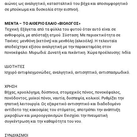
αιώνες ως αναλγητικό, κατασταλτικό του βήχα και αποσυμφορητικό
σε μπούκωμα και δυσκολία στην εισπνοή.
ΜΕΝΤΑ – ΤΟ ΑΙΘΕΡΙΟ ΕΛΑΙΟ «ΒΙΟΛΟΓΟΣ»
Τεχνική: Εξάγεται από τα φύλλα του φυτού όταν αυτό είναι σε
ανθοφορία, με απόσταξη ατμού. Σύσταση: Με περιεκτικότητα σε
Τανίνες: μενθόνη (κετόνη) και μενθόλη (αλκοόλη). Η τελευταία
αποδείχτηκε εξίσου αναλγητική με την παρακεταμόλη στον
πονοκέφαλο. Μυρωδιά: Δυνατή και πικάντικη. Χώρα προέλευσης: Ινδία
ΙΔΙΟΤΗΤΕΣ
Ισχυρό αντιφλεγμονώδες, αναλγητικό, αντισηπτικό, αντισπασμωδικό.
ΧΡΗΣΗ
Βήχας, κρυολόγημα, δύσπνοια, στομαχικός πόνος, πονοκέφαλος,
πονόδοντος, μυϊκοί πόνοι, ναυτία, δυσπεψία, κολικοί. Ρυθμίζει την
ηπατική λειτουργία. Ως εξαιρετικό αντισηπτικό και διαδεδομένο
αντίδοτο της κακοσμίας του στόματος, αποτρέπει την ανάπτυξη
μικροβίων και μικροοργανισμών. Ενισχύει την πνευματική
συγκέντρωση και την καθαρότητα του νου.
ΣΥΝΔΥΑΣΜΟΙ