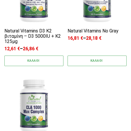
Natural Vitamins D3 K2
Natural Vitamins No Gray
βιταμίνη – D3 5000IU + K2
16,81
€
–
28,18
€
Price range: 16,81 € through
125μg
12,61
€
–
26,86
€
Price range: 12,61 € through 26,86 €
ΚΑΛΑΘΙ
ΚΑΛΑΘΙ