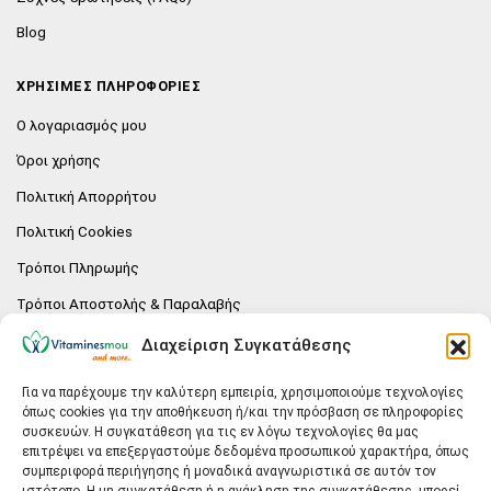
Blog
ΧΡΗΣΙΜΕΣ ΠΛΗΡΟΦΟΡΙΕΣ
Ο λογαριασμός μου
Όροι χρήσης
Πολιτική Απορρήτου
Πολιτική Cookies
Τρόποι Πληρωμής
Τρόποι Αποστολής & Παραλαβής
Πολιτική επιστροφών
Διαχείριση Συγκατάθεσης
Επικοινωνία
Για να παρέχουμε την καλύτερη εμπειρία, χρησιμοποιούμε τεχνολογίες
όπως cookies για την αποθήκευση ή/και την πρόσβαση σε πληροφορίες
E-SHOP
συσκευών. Η συγκατάθεση για τις εν λόγω τεχνολογίες θα μας
επιτρέψει να επεξεργαστούμε δεδομένα προσωπικού χαρακτήρα, όπως
Vitaminesmou.gr.
συμπεριφορά περιήγησης ή μοναδικά αναγνωριστικά σε αυτόν τον
Άγιος Δημήτριος T.K.17236