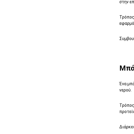
στην ε
Τρόπος 
εφαρμόσ
Συμβουλ
Μπά
Ένα μπά
νερού.
Τρόπος 
προτείν
Διάρκει