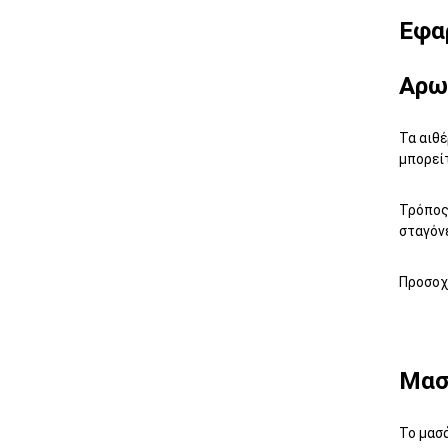
Εφα
Αρω
Τα αιθ
μπορεί
Τρόπος 
σταγόνε
Προσοχ
Μασ
Το μασά