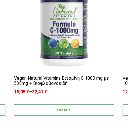
Vegan Natural Vitamins Βιταμίνη C 1000 mg με
Ve
535mg + Bιοφλαβονοειδή
10
16,05
€
–
32,41
€
12
Price range: 16,05 € through 32,41 €
ΚΑΛΑΘΙ