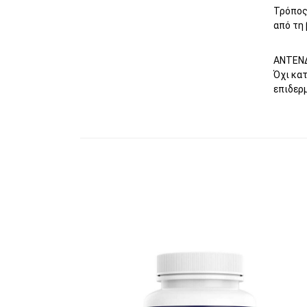
Τρόπος 
από τη 
ΑΝΤΕΝ
Όχι κατ
επιδερμ