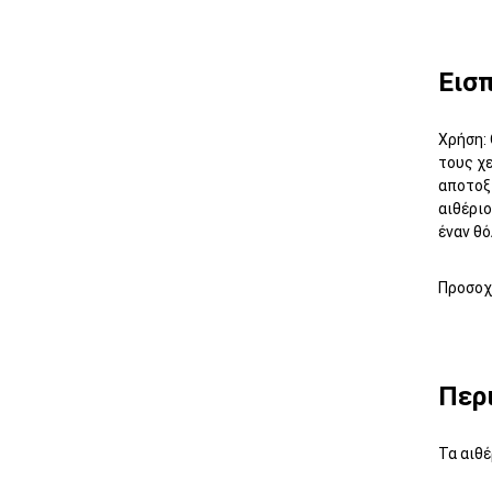
Εισ
Χρήση: 
τους χε
αποτοξί
αιθέριο
έναν θό
Προσοχή
Περ
Τα αιθ